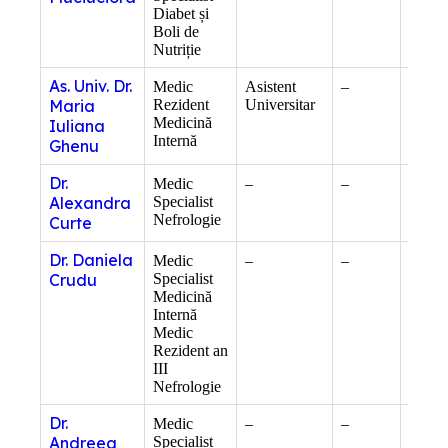
Diabet și
Boli de
Nutriție
As. Univ. Dr.
Medic
Asistent
–
Docto
Maria
Rezident
Universitar
Medicină
Iuliana
Internă
Ghenu
Dr.
Medic
–
–
–
Alexandra
Specialist
Nefrologie
Curte
Dr. Daniela
Medic
–
–
–
Crudu
Specialist
Medicină
Internă
Medic
Rezident an
III
Nefrologie
Dr.
Medic
–
–
–
Andreea
Specialist