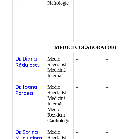
Nefrologie
gradul
Docto
Științ
Medic
Compe
ecogra
gener
MEDICI COLABORATORI
Dr. Diana
Medic
–
–
–
Rădulescu
Specialist
Medicină
Internă
Dr. Ioana
Medic
–
–
Compe
Pordea
Specialist
ecogra
Medicină
gener
Internă
Medic
Rezident
Cardiologie
Dr. Sorina
Medic
–
–
–
Muciuciora
Specialist