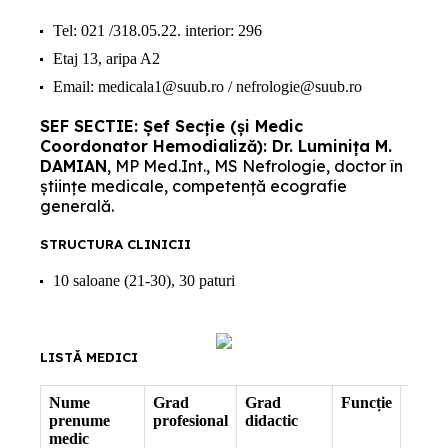
Tel: 021 /318.05.22. interior: 296
Etaj 13, aripa A2
Email: medicala1@suub.ro / nefrologie@suub.ro
SEF SECTIE
: Șef Secție (și Medic
Coordonator Hemodializă):
Dr. Luminița M.
DAMIAN
, MP Med.Int., MS Nefrologie, doctor în
științe medicale, competență ecografie
generală.
STRUCTURA CLINICII
10 saloane (21-30), 30 paturi
LISTĂ MEDICI
Nume
Grad
Grad
Funcție
Infor
prenume
profesional
didactic
supli
medic