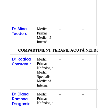
Compe
ecogra
cardia
Compe
homeo
Dr. Alina
Medic
–
–
Compe
Teodoru
Primar
ecogra
Medicină
gener
Internă
COMPARTIMENT TERAPIE ACUTĂ NEFROLOG
Dr. Rodica
Medic
–
–
Compe
Constantin
Primar
ecogra
Nefrologie
gener
Medic
Specialist
Medicină
Internă
Dr. Diana
Medic
–
–
Compe
Ramona
Primar
ecogra
Nefrologie
gener
Dragomir