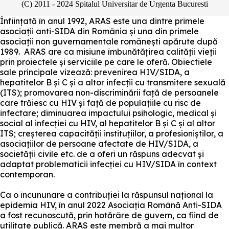
(C) 2011 - 2024 Spitalul Universitar de Urgenta Bucuresti
Înființată în anul 1992, ARAS este una dintre primele
asociații anti-SIDA din România și una din primele
asociații non guvernamentale românești apărute după
1989. ARAS are ca misiune îmbunătățirea calității vieții
prin proiectele și serviciile pe care le oferă. Obiectiele
sale principale vizează: prevenirea HIV/SIDA, a
hepatitelor B și C și a altor infecții cu transmitere sexuală
(ITS); promovarea non-discriminării față de persoanele
care trăiesc cu HIV și față de populațiile cu risc de
infectare; diminuarea impactului psihologic, medical și
social al infecției cu HIV, al hepatitelor B și C și al altor
ITS; creșterea capacității instituțiilor, a profesioniștilor, a
asociațiilor de persoane afectate de HIV/SIDA, a
societății civile etc. de a oferi un răspuns adecvat și
adaptat problematicii infecției cu HIV/SIDA în context
contemporan.
Ca o încununare a contribuției la răspunsul național la
epidemia HIV, în anul 2022 Asociația Română Anti-SIDA
a fost recunoscută, prin hotărâre de guvern, ca fiind de
utilitate publică. ARAS este membră a mai multor