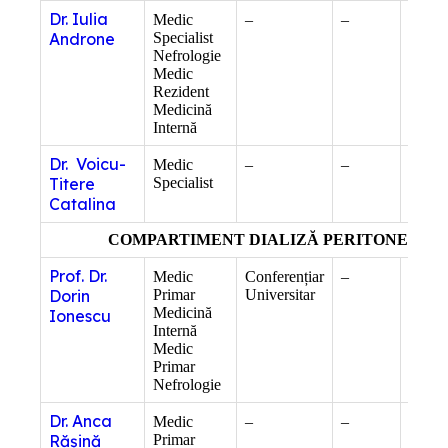
Dr. Iulia
Medic
–
–
Compe
Androne
Specialist
ecogra
Nefrologie
gener
Medic
Rezident
Medicină
Internă
Dr. Voicu-
Medic
–
–
–
Titere
Specialist
Catalina
COMPARTIMENT DIALIZĂ PERITONEALĂ
Prof. Dr.
Medic
Conferențiar
–
Docto
Dorin
Primar
Universitar
Științ
Medicină
Medic
Ionescu
Internă
Maste
Medic
Mana
Primar
Servic
Nefrologie
Sănăt
Dr. Anca
Medic
–
–
Cercet
Rășină
Primar
Științi