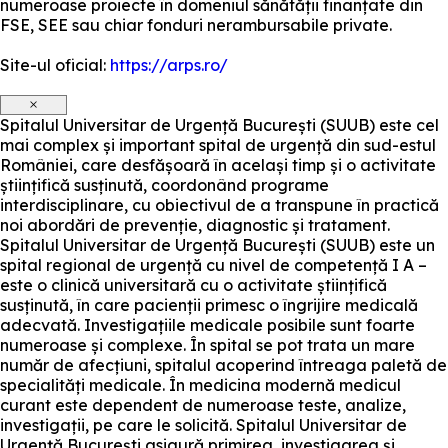
numeroase proiecte în domeniul sănătății finanțate din
FSE, SEE sau chiar fonduri nerambursabile private.
Site-ul oficial:
https://arps.ro/
×
Spitalul Universitar de Urgență București (SUUB) este cel
mai complex și important spital de urgență din sud-estul
României, care desfășoară în același timp și o activitate
științifică susținută, coordonând programe
interdisciplinare, cu obiectivul de a transpune în practică
noi abordări de prevenție, diagnostic și tratament.
Spitalul Universitar de Urgență București (SUUB) este un
spital regional de urgență cu nivel de competență I A –
este o clinică universitară cu o activitate științifică
susținută, în care pacienții primesc o îngrijire medicală
adecvată. Investigațiile medicale posibile sunt foarte
numeroase și complexe. În spital se pot trata un mare
număr de afecțiuni, spitalul acoperind întreaga paletă de
specialități medicale. În medicina modernă medicul
curant este dependent de numeroase teste, analize,
investigații, pe care le solicită. Spitalul Universitar de
Urgență București asigură primirea, investigarea și