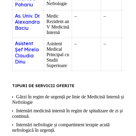
Nefrologie
Pohariu
As. Univ. Dr.
Medic
–
–
Docto
Alexandra
Rezident an
V Medicină
Baciu
Internă
Asistent
Asistent
–
–
tel:
Șef Mirela
Medical
021/3
Principal cu
interi
Claudia
Studii
Dinu
Superioare
TIPURI DE SERVICII OFERITE
Gărzi în regim de urgență pe linie de Medicină Internă și
Nefrologie
Internări medicină internă în regim de spitalizare de zi și
continuă.
Internări nefrologie și compartiment terapie acută
nefrologică în urgență.