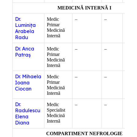
MEDICINĂ INTERNĂ I
Dr.
Medic
–
–
Compe
Luminița
Primar
ecogra
Medicină
gener
Arabela
Internă
Radu
Dr. Anca
Medic
–
–
Compe
Patraș
Primar
endos
Medicină
digest
Internă
Dr. Mihaela
Medic
–
–
Compe
Ioana
Primar
ecogra
Medicină
gener
Ciocan
Internă
Docto
Dr.
Medic
–
–
–
Radulescu
Specialist
Medicină
Elena
Internă
Diana
COMPARTIMENT NEFROLOGIE