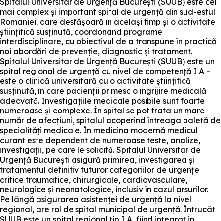
Spitalul Universitar de Urgență București (SUUB) este cel
mai complex și important spital de urgență din sud-estul
României, care desfășoară în același timp și o activitate
științifică susținută, coordonând programe
interdisciplinare, cu obiectivul de a transpune în practică
noi abordări de prevenție, diagnostic și tratament.
Spitalul Universitar de Urgență București (SUUB) este un
spital regional de urgență cu nivel de competență I A –
este o clinică universitară cu o activitate științifică
susținută, în care pacienții primesc o îngrijire medicală
adecvată. Investigațiile medicale posibile sunt foarte
numeroase și complexe. În spital se pot trata un mare
număr de afecțiuni, spitalul acoperind întreaga paletă de
specialități medicale. În medicina modernă medicul
curant este dependent de numeroase teste, analize,
investigații, pe care le solicită. Spitalul Universitar de
Urgență București asigură primirea, investigarea și
tratamentul definitiv tuturor categoriilor de urgențe
critice traumatice, chirurgicale, cardiovasculare,
neurologice și neonatologice, inclusiv în cazul arsurilor.
Pe lângă asigurarea asistenței de urgență la nivel
regional, are rol de spital municipal de urgență. Întrucât
SUUB este un spital regional tip I A, fiind integrat in