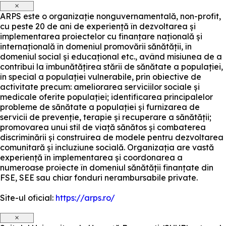
×
ARPS este o organizație nonguvernamentală, non-profit,
cu peste 20 de ani de experiență în dezvoltarea și
implementarea proiectelor cu finanțare națională și
internațională în domeniul promovării sănătății, în
domeniul social și educațional etc., având misiunea de a
contribui la îmbunătățirea stării de sănătate a populației,
în special a populației vulnerabile, prin obiective de
activitate precum: ameliorarea serviciilor sociale și
medicale oferite populației; identificarea principalelor
probleme de sănătate a populației și furnizarea de
servicii de prevenție, terapie și recuperare a sănătății;
promovarea unui stil de viață sănătos și combaterea
discriminării și construirea de modele pentru dezvoltarea
comunitară și incluziune socială. Organizația are vastă
experiență în implementarea și coordonarea a
numeroase proiecte în domeniul sănătății finanțate din
FSE, SEE sau chiar fonduri nerambursabile private.
Site-ul oficial:
https://arps.ro/
×