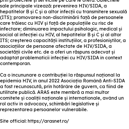
prin proiectele și serviciile pe care le oferă. Obiectiele
sale principale vizează: prevenirea HIV/SIDA, a
hepatitelor B și C și a altor infecții cu transmitere sexuală
(ITS); promovarea non-discriminării față de persoanele
care trăiesc cu HIV și față de populațiile cu risc de
infectare; diminuarea impactului psihologic, medical și
social al infecției cu HIV, al hepatitelor B și C și al altor
ITS; creșterea capacității instituțiilor, a profesioniștilor, a
asociațiilor de persoane afectate de HIV/SIDA, a
societății civile etc. de a oferi un răspuns adecvat și
adaptat problematicii infecției cu HIV/SIDA în context
contemporan.
Ca o încununare a contribuției la răspunsul național la
epidemia HIV, în anul 2022 Asociația Română Anti-SIDA
a fost recunoscută, prin hotărâre de guvern, ca fiind de
utilitate publică. ARAS este membră a mai multor
comitete și coaliții naționale și internationale, având un
rol activ în advocacy, schimbări legislative și
reprezentarea persoanelor vulnerabile.
Site official: https://arasnet.ro/