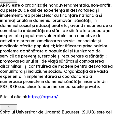
ARPS este o organizație nonguvernamentală, non-profit,
cu peste 20 de ani de experiență în dezvoltarea și
implementarea proiectelor cu finanțare națională și
internațională în domeniul promovării sănătății, în
domeniul social și educațional etc., având misiunea de a
contribui la îmbunătățirea stării de sănătate a populației,
în special a populației vulnerabile, prin obiective de
activitate precum: ameliorarea serviciilor sociale și
medicale oferite populației; identificarea principalelor
probleme de sănătate a populației și furnizarea de
servicii de prevenție, terapie și recuperare a sănătății;
promovarea unui stil de viață sănătos și combaterea
discriminării și construirea de modele pentru dezvoltarea
comunitară și incluziune socială. Organizația are vastă
experiență în implementarea și coordonarea a
numeroase proiecte în domeniul sănătății finanțate din
FSE, SEE sau chiar fonduri nerambursabile private.
Site-ul oficial:
https://arps.ro/
×
Spitalul Universitar de Urgență București (SUUB) este cel