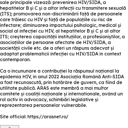
sale principale vizează: prevenirea HIV/SIDA, a
hepatitelor B și C și a altor infecții cu transmitere sexuală
(ITS); promovarea non-discriminării față de persoanele
care trăiesc cu HIV și față de populațiile cu risc de
infectare; diminuarea impactului psihologic, medical și
social al infecției cu HIV, al hepatitelor B și C și al altor
ITS; creșterea capacității instituțiilor, a profesioniștilor, a
asociațiilor de persoane afectate de HIV/SIDA, a
societății civile etc. de a oferi un răspuns adecvat și
adaptat problematicii infecției cu HIV/SIDA în context
contemporan.
Ca o încununare a contribuției la răspunsul național la
epidemia HIV, în anul 2022 Asociația Română Anti-SIDA
a fost recunoscută, prin hotărâre de guvern, ca fiind de
utilitate publică. ARAS este membră a mai multor
comitete și coaliții naționale și internationale, având un
rol activ în advocacy, schimbări legislative și
reprezentarea persoanelor vulnerabile.
Site official: https://arasnet.ro/
×