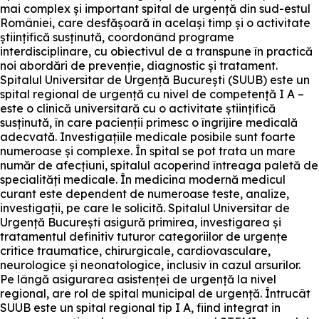
mai complex și important spital de urgență din sud-estul
României, care desfășoară în același timp și o activitate
științifică susținută, coordonând programe
interdisciplinare, cu obiectivul de a transpune în practică
noi abordări de prevenție, diagnostic și tratament.
Spitalul Universitar de Urgență București (SUUB) este un
spital regional de urgență cu nivel de competență I A –
este o clinică universitară cu o activitate științifică
susținută, în care pacienții primesc o îngrijire medicală
adecvată. Investigațiile medicale posibile sunt foarte
numeroase și complexe. În spital se pot trata un mare
număr de afecțiuni, spitalul acoperind întreaga paletă de
specialități medicale. În medicina modernă medicul
curant este dependent de numeroase teste, analize,
investigații, pe care le solicită. Spitalul Universitar de
Urgență București asigură primirea, investigarea și
tratamentul definitiv tuturor categoriilor de urgențe
critice traumatice, chirurgicale, cardiovasculare,
neurologice și neonatologice, inclusiv în cazul arsurilor.
Pe lângă asigurarea asistenței de urgență la nivel
regional, are rol de spital municipal de urgență. Întrucât
SUUB este un spital regional tip I A, fiind integrat in