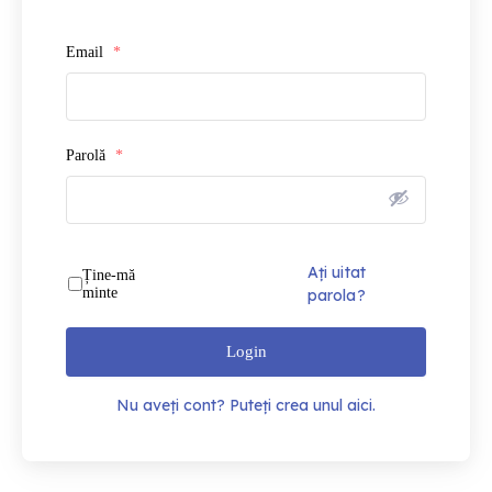
Email
*
Parolă
*
Ați uitat
Ține-mă
minte
parola?
Login
Nu aveți cont? Puteți crea unul aici.