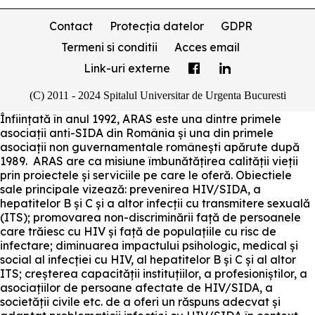
Contact
Protecția datelor
GDPR
Termeni si conditii
Acces email
Link-uri externe
(C) 2011 - 2024 Spitalul Universitar de Urgenta Bucuresti
Înființată în anul 1992, ARAS este una dintre primele
asociații anti-SIDA din România și una din primele
asociații non guvernamentale românești apărute după
1989. ARAS are ca misiune îmbunătățirea calității vieții
prin proiectele și serviciile pe care le oferă. Obiectiele
sale principale vizează: prevenirea HIV/SIDA, a
hepatitelor B și C și a altor infecții cu transmitere sexuală
(ITS); promovarea non-discriminării față de persoanele
care trăiesc cu HIV și față de populațiile cu risc de
infectare; diminuarea impactului psihologic, medical și
social al infecției cu HIV, al hepatitelor B și C și al altor
ITS; creșterea capacității instituțiilor, a profesioniștilor, a
asociațiilor de persoane afectate de HIV/SIDA, a
societății civile etc. de a oferi un răspuns adecvat și