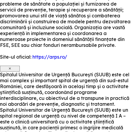
probleme de sănătate a populației și furnizarea de
servicii de prevenție, terapie și recuperare a sănătății;
promovarea unui stil de viață sănătos și combaterea
discriminării și construirea de modele pentru dezvoltarea
comunitară și incluziune socială. Organizația are vastă
experiență în implementarea și coordonarea a
numeroase proiecte în domeniul sănătății finanțate din
FSE, SEE sau chiar fonduri nerambursabile private.
Site-ul oficial:
https://arps.ro/
×
Spitalul Universitar de Urgență București (SUUB) este cel
mai complex și important spital de urgență din sud-estul
României, care desfășoară în același timp și o activitate
științifică susținută, coordonând programe
interdisciplinare, cu obiectivul de a transpune în practică
noi abordări de prevenție, diagnostic și tratament.
Spitalul Universitar de Urgență București (SUUB) este un
spital regional de urgență cu nivel de competență I A –
este o clinică universitară cu o activitate științifică
susținută, în care pacienții primesc o îngrijire medicală