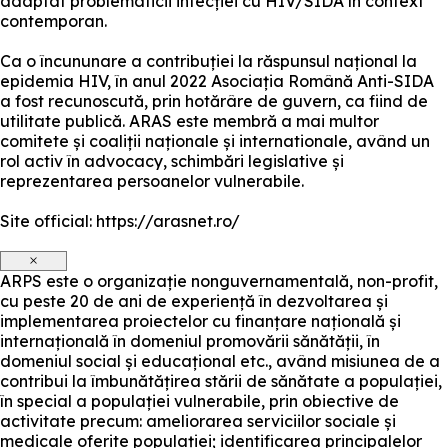
adaptat problematicii infecției cu HIV/SIDA în context
contemporan.
Ca o încununare a contribuției la răspunsul național la
epidemia HIV, în anul 2022 Asociația Română Anti-SIDA
a fost recunoscută, prin hotărâre de guvern, ca fiind de
utilitate publică. ARAS este membră a mai multor
comitete și coaliții naționale și internationale, având un
rol activ în advocacy, schimbări legislative și
reprezentarea persoanelor vulnerabile.
Site official: https://arasnet.ro/
×
ARPS este o organizație nonguvernamentală, non-profit,
cu peste 20 de ani de experiență în dezvoltarea și
implementarea proiectelor cu finanțare națională și
internațională în domeniul promovării sănătății, în
domeniul social și educațional etc., având misiunea de a
contribui la îmbunătățirea stării de sănătate a populației,
în special a populației vulnerabile, prin obiective de
activitate precum: ameliorarea serviciilor sociale și
medicale oferite populației; identificarea principalelor