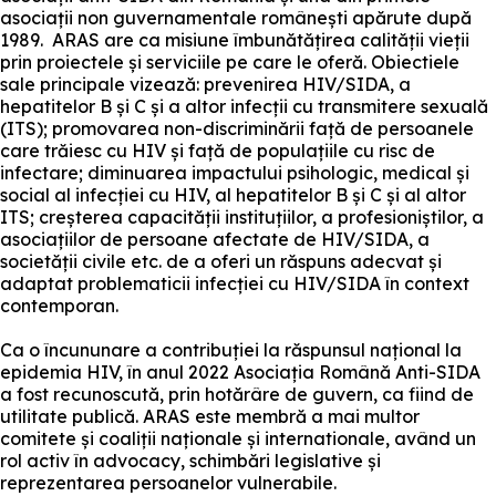
asociații non guvernamentale românești apărute după
1989. ARAS are ca misiune îmbunătățirea calității vieții
prin proiectele și serviciile pe care le oferă. Obiectiele
sale principale vizează: prevenirea HIV/SIDA, a
hepatitelor B și C și a altor infecții cu transmitere sexuală
(ITS); promovarea non-discriminării față de persoanele
care trăiesc cu HIV și față de populațiile cu risc de
infectare; diminuarea impactului psihologic, medical și
social al infecției cu HIV, al hepatitelor B și C și al altor
ITS; creșterea capacității instituțiilor, a profesioniștilor, a
asociațiilor de persoane afectate de HIV/SIDA, a
societății civile etc. de a oferi un răspuns adecvat și
adaptat problematicii infecției cu HIV/SIDA în context
contemporan.
Ca o încununare a contribuției la răspunsul național la
epidemia HIV, în anul 2022 Asociația Română Anti-SIDA
a fost recunoscută, prin hotărâre de guvern, ca fiind de
utilitate publică. ARAS este membră a mai multor
comitete și coaliții naționale și internationale, având un
rol activ în advocacy, schimbări legislative și
reprezentarea persoanelor vulnerabile.