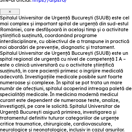
Site-ul oficial:
https://arps.ro/
×
Spitalul Universitar de Urgență București (SUUB) este cel
mai complex și important spital de urgență din sud-estul
României, care desfășoară în același timp și o activitate
științifică susținută, coordonând programe
interdisciplinare, cu obiectivul de a transpune în practică
noi abordări de prevenție, diagnostic și tratament.
Spitalul Universitar de Urgență București (SUUB) este un
spital regional de urgență cu nivel de competență I A –
este o clinică universitară cu o activitate științifică
susținută, în care pacienții primesc o îngrijire medicală
adecvată. Investigațiile medicale posibile sunt foarte
numeroase și complexe. În spital se pot trata un mare
număr de afecțiuni, spitalul acoperind întreaga paletă de
specialități medicale. În medicina modernă medicul
curant este dependent de numeroase teste, analize,
investigații, pe care le solicită. Spitalul Universitar de
Urgență București asigură primirea, investigarea și
tratamentul definitiv tuturor categoriilor de urgențe
critice traumatice, chirurgicale, cardiovasculare,
neurologice și neonatologice, inclusiv în cazul arsurilor.