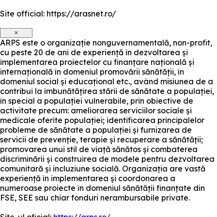
Site official: https://arasnet.ro/
×
ARPS este o organizație nonguvernamentală, non-profit,
cu peste 20 de ani de experiență în dezvoltarea și
implementarea proiectelor cu finanțare națională și
internațională în domeniul promovării sănătății, în
domeniul social și educațional etc., având misiunea de a
contribui la îmbunătățirea stării de sănătate a populației,
în special a populației vulnerabile, prin obiective de
activitate precum: ameliorarea serviciilor sociale și
medicale oferite populației; identificarea principalelor
probleme de sănătate a populației și furnizarea de
servicii de prevenție, terapie și recuperare a sănătății;
promovarea unui stil de viață sănătos și combaterea
discriminării și construirea de modele pentru dezvoltarea
comunitară și incluziune socială. Organizația are vastă
experiență în implementarea și coordonarea a
numeroase proiecte în domeniul sănătății finanțate din
FSE, SEE sau chiar fonduri nerambursabile private.