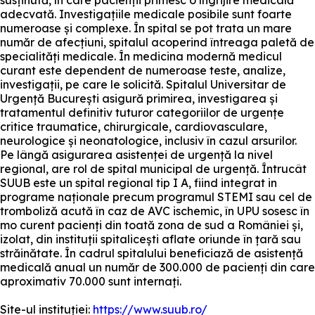
susținută, în care pacienții primesc o îngrijire medicală
adecvată. Investigațiile medicale posibile sunt foarte
numeroase și complexe. În spital se pot trata un mare
număr de afecțiuni, spitalul acoperind întreaga paletă de
specialități medicale. În medicina modernă medicul
curant este dependent de numeroase teste, analize,
investigații, pe care le solicită. Spitalul Universitar de
Urgență București asigură primirea, investigarea și
tratamentul definitiv tuturor categoriilor de urgențe
critice traumatice, chirurgicale, cardiovasculare,
neurologice și neonatologice, inclusiv în cazul arsurilor.
Pe lângă asigurarea asistenței de urgență la nivel
regional, are rol de spital municipal de urgență. Întrucât
SUUB este un spital regional tip I A, fiind integrat in
programe naționale precum programul STEMI sau cel de
tromboliză acută în caz de AVC ischemic, în UPU sosesc în
mo curent pacienți din toată zona de sud a României și,
izolat, din instituții spitalicești aflate oriunde în țară sau
străinătate. În cadrul spitalului beneficiază de asistență
medicală anual un număr de 300.000 de pacienți din care
aproximativ 70.000 sunt internați.
Site-ul instituției:
https://www.suub.ro/