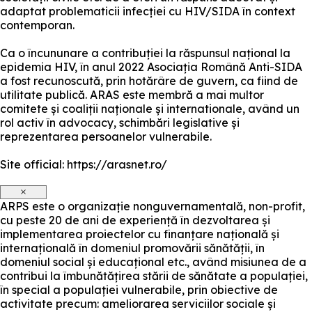
adaptat problematicii infecției cu HIV/SIDA în context
contemporan.
Ca o încununare a contribuției la răspunsul național la
epidemia HIV, în anul 2022 Asociația Română Anti-SIDA
a fost recunoscută, prin hotărâre de guvern, ca fiind de
utilitate publică. ARAS este membră a mai multor
comitete și coaliții naționale și internationale, având un
rol activ în advocacy, schimbări legislative și
reprezentarea persoanelor vulnerabile.
Site official: https://arasnet.ro/
×
ARPS este o organizație nonguvernamentală, non-profit,
cu peste 20 de ani de experiență în dezvoltarea și
implementarea proiectelor cu finanțare națională și
internațională în domeniul promovării sănătății, în
domeniul social și educațional etc., având misiunea de a
contribui la îmbunătățirea stării de sănătate a populației,
în special a populației vulnerabile, prin obiective de
activitate precum: ameliorarea serviciilor sociale și