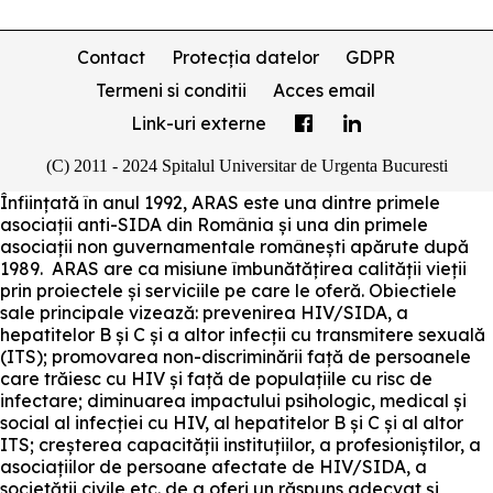
Contact
Protecția datelor
GDPR
Termeni si conditii
Acces email
Link-uri externe
(C) 2011 - 2024 Spitalul Universitar de Urgenta Bucuresti
Înființată în anul 1992, ARAS este una dintre primele
asociații anti-SIDA din România și una din primele
asociații non guvernamentale românești apărute după
1989. ARAS are ca misiune îmbunătățirea calității vieții
prin proiectele și serviciile pe care le oferă. Obiectiele
sale principale vizează: prevenirea HIV/SIDA, a
hepatitelor B și C și a altor infecții cu transmitere sexuală
(ITS); promovarea non-discriminării față de persoanele
care trăiesc cu HIV și față de populațiile cu risc de
infectare; diminuarea impactului psihologic, medical și
social al infecției cu HIV, al hepatitelor B și C și al altor
ITS; creșterea capacității instituțiilor, a profesioniștilor, a
asociațiilor de persoane afectate de HIV/SIDA, a
societății civile etc. de a oferi un răspuns adecvat și