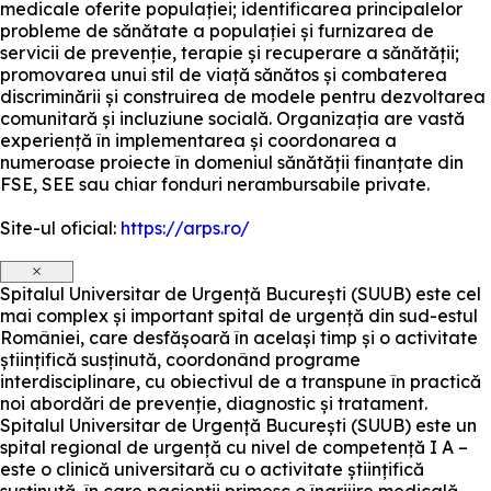
medicale oferite populației; identificarea principalelor
probleme de sănătate a populației și furnizarea de
servicii de prevenție, terapie și recuperare a sănătății;
promovarea unui stil de viață sănătos și combaterea
discriminării și construirea de modele pentru dezvoltarea
comunitară și incluziune socială. Organizația are vastă
experiență în implementarea și coordonarea a
numeroase proiecte în domeniul sănătății finanțate din
FSE, SEE sau chiar fonduri nerambursabile private.
Site-ul oficial:
https://arps.ro/
×
Spitalul Universitar de Urgență București (SUUB) este cel
mai complex și important spital de urgență din sud-estul
României, care desfășoară în același timp și o activitate
științifică susținută, coordonând programe
interdisciplinare, cu obiectivul de a transpune în practică
noi abordări de prevenție, diagnostic și tratament.
Spitalul Universitar de Urgență București (SUUB) este un
spital regional de urgență cu nivel de competență I A –
este o clinică universitară cu o activitate științifică