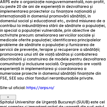
ARPS este o organizație nonguvernamentală, non-profit,
cu peste 20 de ani de experiență în dezvoltarea și
implementarea proiectelor cu finanțare națională și
internațională în domeniul promovării sănătății, în
domeniul social și educațional etc., având misiunea de a
contribui la îmbunătățirea stării de sănătate a populației,
în special a populației vulnerabile, prin obiective de
activitate precum: ameliorarea serviciilor sociale și
medicale oferite populației; identificarea principalelor
probleme de sănătate a populației și furnizarea de
servicii de prevenție, terapie și recuperare a sănătății;
promovarea unui stil de viață sănătos și combaterea
discriminării și construirea de modele pentru dezvoltarea
comunitară și incluziune socială. Organizația are vastă
experiență în implementarea și coordonarea a
numeroase proiecte în domeniul sănătății finanțate din
FSE, SEE sau chiar fonduri nerambursabile private.
Site-ul oficial:
https://arps.ro/
×
Spitalul Universitar de Urgență București (SUUB) este cel
mai complex și important spital de urgență din sud-estul