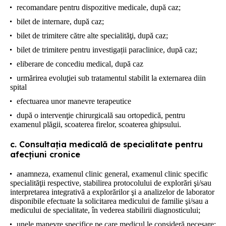
recomandare pentru dispozitive medicale, după caz;
bilet de internare, după caz;
bilet de trimitere către alte specialităţi, după caz;
bilet de trimitere pentru investigații paraclinice, după caz;
eliberare de concediu medical, după caz
urmărirea evoluţiei sub tratamentul stabilit la externarea diin
spital
efectuarea unor manevre terapeutice
după o intervenţie chirurgicală sau ortopedică, pentru
examenul plăgii, scoaterea firelor, scoaterea ghipsului.
c. Consultaţia medicală de specialitate pentru
afecţiuni cronice
anamneza, examenul clinic general, examenul clinic specific
specialităţii respective, stabilirea protocolului de explorări şi/sau
interpretarea integrativă a explorărilor şi a analizelor de laborator
disponibile efectuate la solicitarea medicului de familie şi/sau a
medicului de specialitate, în vederea stabilirii diagnosticului;
unele manevre specifice pe care medicul le consideră necesare;