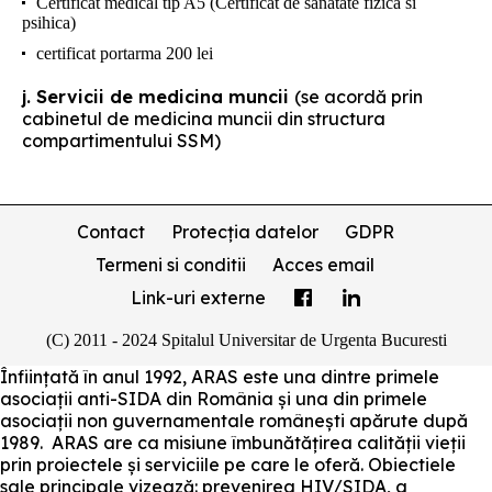
Certificat medical tip A5 (Certificat de sanatate fizica si
psihica)
certificat portarma 200 lei
j. Servicii de medicina muncii
(se acordă prin
cabinetul de medicina muncii din structura
compartimentului SSM)
Contact
Protecția datelor
GDPR
Termeni si conditii
Acces email
Link-uri externe
(C) 2011 - 2024 Spitalul Universitar de Urgenta Bucuresti
Înființată în anul 1992, ARAS este una dintre primele
asociații anti-SIDA din România și una din primele
asociații non guvernamentale românești apărute după
1989. ARAS are ca misiune îmbunătățirea calității vieții
prin proiectele și serviciile pe care le oferă. Obiectiele
sale principale vizează: prevenirea HIV/SIDA, a