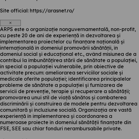
Site official: https://arasnet.ro/
×
ARPS este o organizație nonguvernamentală, non-profit,
cu peste 20 de ani de experiență în dezvoltarea și
implementarea proiectelor cu finanțare națională și
internațională în domeniul promovării sănătății, în
domeniul social și educațional etc., având misiunea de a
contribui la îmbunătățirea stării de sănătate a populației,
în special a populației vulnerabile, prin obiective de
activitate precum: ameliorarea serviciilor sociale și
medicale oferite populației; identificarea principalelor
probleme de sănătate a populației și furnizarea de
servicii de prevenție, terapie și recuperare a sănătății;
promovarea unui stil de viață sănătos și combaterea
discriminării și construirea de modele pentru dezvoltarea
comunitară și incluziune socială. Organizația are vastă
experiență în implementarea și coordonarea a
numeroase proiecte în domeniul sănătății finanțate din
FSE, SEE sau chiar fonduri nerambursabile private.