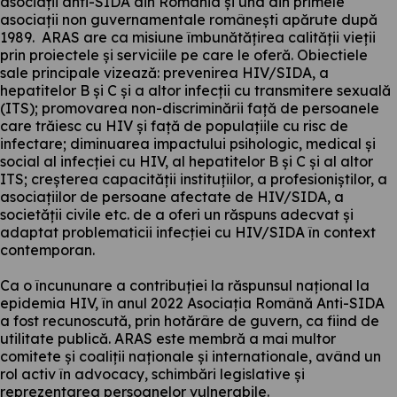
asociații anti-SIDA din România și una din primele
asociații non guvernamentale românești apărute după
1989. ARAS are ca misiune îmbunătățirea calității vieții
prin proiectele și serviciile pe care le oferă. Obiectiele
sale principale vizează: prevenirea HIV/SIDA, a
hepatitelor B și C și a altor infecții cu transmitere sexuală
(ITS); promovarea non-discriminării față de persoanele
care trăiesc cu HIV și față de populațiile cu risc de
infectare; diminuarea impactului psihologic, medical și
social al infecției cu HIV, al hepatitelor B și C și al altor
ITS; creșterea capacității instituțiilor, a profesioniștilor, a
asociațiilor de persoane afectate de HIV/SIDA, a
societății civile etc. de a oferi un răspuns adecvat și
adaptat problematicii infecției cu HIV/SIDA în context
contemporan.
Ca o încununare a contribuției la răspunsul național la
epidemia HIV, în anul 2022 Asociația Română Anti-SIDA
a fost recunoscută, prin hotărâre de guvern, ca fiind de
utilitate publică. ARAS este membră a mai multor
comitete și coaliții naționale și internationale, având un
rol activ în advocacy, schimbări legislative și
reprezentarea persoanelor vulnerabile.