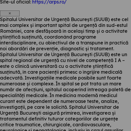
Site-ul oficial:
https://arps.ro/
×
Spitalul Universitar de Urgență București (SUUB) este cel
mai complex și important spital de urgență din sud-estul
României, care desfășoară în același timp și o activitate
științifică susținută, coordonând programe
interdisciplinare, cu obiectivul de a transpune în practică
noi abordări de prevenție, diagnostic și tratament.
Spitalul Universitar de Urgență București (SUUB) este un
spital regional de urgență cu nivel de competență I A –
este o clinică universitară cu o activitate științifică
susținută, în care pacienții primesc o îngrijire medicală
adecvată. Investigațiile medicale posibile sunt foarte
numeroase și complexe. În spital se pot trata un mare
număr de afecțiuni, spitalul acoperind întreaga paletă de
specialități medicale. În medicina modernă medicul
curant este dependent de numeroase teste, analize,
investigații, pe care le solicită. Spitalul Universitar de
Urgență București asigură primirea, investigarea și
tratamentul definitiv tuturor categoriilor de urgențe
critice traumatice, chirurgicale, cardiovasculare,
neurologice și neonatologice, inclusiv în cazul arsurilor.