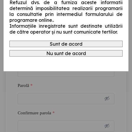
Refuzul dvs. de a furniza aceste informatii
Prenume
*
determină imposibilitatea realizarii programarii
la consultatie prin intermediul formularului de
programare online..
Informaţiile înregistrate sunt destinate utilizării
Data nașterii
*
de către operator şi nu sunt comunicate tertilor.
Sunt de acord
Nu sunt de acord
Email
*
Parolă
*
Confirmare parola
*