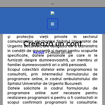
Acord prelucrare date
Conform Regulamentului general privind
protecţia datelor 679/2016, al Legii nr. 506/2004,
privind prelucrarea datelor cu caracter personal
şi protecţia vieţii private în sectorul
Creează un cont
comunicaţiilor electronice Spitalul Universitar de
Urgenta Bucuresti, are obligaţia de a administra
în condiţii de siguranţă şi numai pentru scopurile
Acasă
»
Creează un cont
specificate, datele personale pe care ni le
furnizaţi despre dumneavoastră, un membru al
familiei dumneavoastră ori o altă persoană.
Scopul colectării datelor este: programarea la
consultatii, prin intermediul formularului de
programare online, in cadrul ambulatoriului din
Spitalul Universitar de Urgenta Bucuresti.
Nume
*
Datele solicitate in cadrul formularului de
programare online sunt necesare pentru
realizarea programarii si pentru a fi contactati in
scopul confirmarii programarii la consultatie.