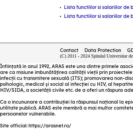
Lista functiilor si salariilor d
Lista functiilor si salariilor d
Contact
Data Protection
G
(C) 2011 - 2024 Spitalul Universitar d
Înființată în anul 1992, ARAS este una dintre primele as
are ca misiune îmbunătățirea calității vieții prin proiectele
infecții cu transmitere sexuală (ITS); promovarea non-disc
psihologic, medical și social al infecției cu HIV, al hepatite
HIV/SIDA, a societății civile etc. de a oferi un răspuns a
Ca o încununare a contribuției la răspunsul național la e
utilitate publică. ARAS este membră a mai multor comitete ș
persoanelor vulnerabile.
Site official: https://arasnet.ro/