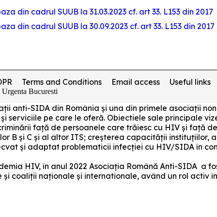
e baza din cadrul SUUB la 31.03.2023 cf. art 33. L153 din 2017
e baza din cadrul SUUB la 30.09.2023 cf. art 33. L153 din 2017
DPR
Terms and Conditions
Email access
Useful links
e Urgenta Bucuresti
ociații anti-SIDA din România și una din primele asociați
 și serviciile pe care le oferă. Obiectiele sale principale v
riminării față de persoanele care trăiesc cu HIV și față de
lor B și C și al altor ITS; creșterea capacității instituțiilor
decvat și adaptat problematicii infecției cu HIV/SIDA în c
pidemia HIV, în anul 2022 Asociația Română Anti-SIDA a fos
i coaliții naționale și internationale, având un rol activ 