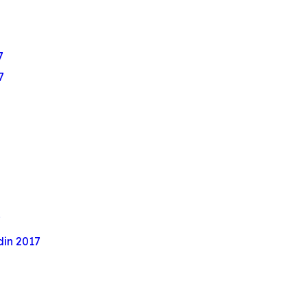
7
7
7
 din 2017