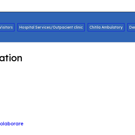
Visitors
Hospital Services/Outpacient clinic
Chitila Ambulatory
De
ation
 colaborare