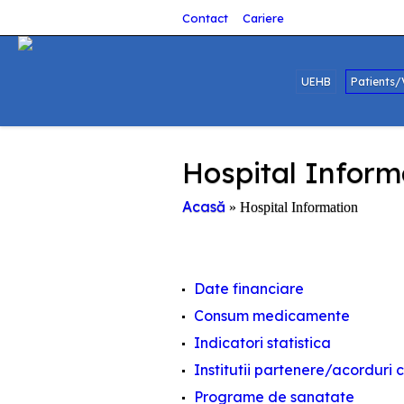
Contact
Cariere
UEHB
Patients/
Hospital Inform
Acasă
»
Hospital Information
Date financiare
Consum medicamente
Indicatori statistica
Institutii partenere/acorduri
Programe de sanatate