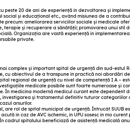
u peste 20 de ani de experiență în dezvoltarea și impleme
l social și educațional etc., având misiunea de a contribui 
ate precum: ameliorarea serviciilor sociale și medicale ofe
e, terapie și recuperare a sănătății; promovarea unui stil d
ocială. Organizația are vastă experiență în implementare
rsabile private.
mai complex și important spital de urgență din sud-estul R
e, cu obiectivul de a transpune în practică noi abordări de
tal regional de urgență cu nivel de competență I A – este o 
nvestigațiile medicale posibile sunt foarte numeroase și co
e. În medicina modernă medicul curant este dependent de nu
 investigarea și tratamentul definitiv tuturor categoriilor 
azul arsurilor.
, are rol de spital municipal de urgență. Întrucât SUUB este
ută în caz de AVC ischemic, în UPU sosesc în mo curent pa
ate. În cadrul spitalului beneficiază de asistență medicală