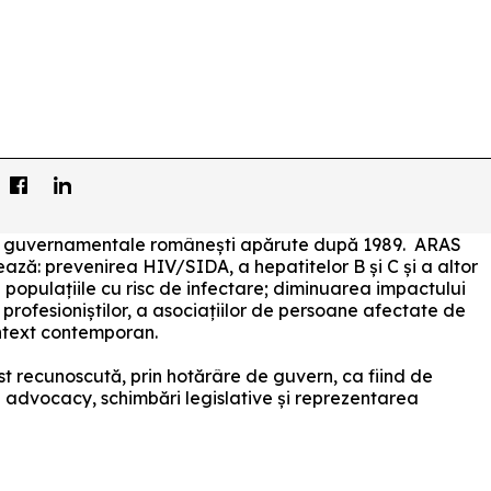
i non guvernamentale românești apărute după 1989. ARAS
izează: prevenirea HIV/SIDA, a hepatitelor B și C și a altor
 populațiile cu risc de infectare; diminuarea impactului
, a profesioniștilor, a asociațiilor de persoane afectate de
ontext contemporan.
t recunoscută, prin hotărâre de guvern, ca fiind de
în advocacy, schimbări legislative și reprezentarea