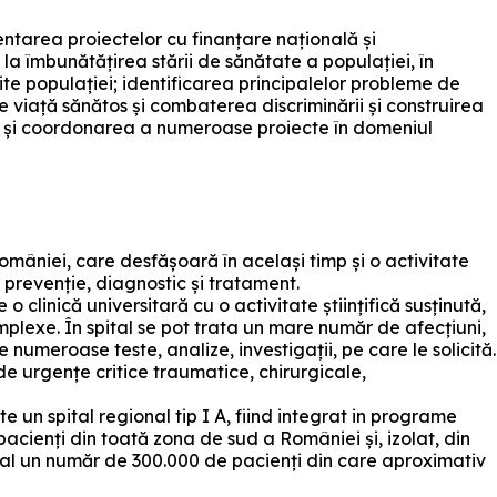
ntarea proiectelor cu finanțare națională și
la îmbunătățirea stării de sănătate a populației, în
rite populației; identificarea principalelor probleme de
e viață sănătos și combaterea discriminării și construirea
a și coordonarea a numeroase proiecte în domeniul
omâniei, care desfășoară în același timp și o activitate
 prevenție, diagnostic și tratament.
clinică universitară cu o activitate științifică susținută,
mplexe. În spital se pot trata un mare număr de afecțiuni,
meroase teste, analize, investigații, pe care le solicită.
de urgențe critice traumatice, chirurgicale,
 un spital regional tip I A, fiind integrat in programe
cienți din toată zona de sud a României și, izolat, din
 anual un număr de 300.000 de pacienți din care aproximativ