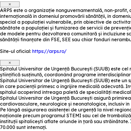
×
ARPS este o organizație nonguvernamentală, non-profit, c
internațională în domeniul promovării sănătății, în domeniu
special a populației vulnerabile, prin obiective de activit
sănătate a populației și furnizarea de servicii de prevenți
de modele pentru dezvoltarea comunitară și incluziune s
sănătății finanțate din FSE, SEE sau chiar fonduri nerambu
Site-ul oficial:
https://arps.ro/
×
Spitalul Universitar de Urgență București (SUUB) este cel 
științifică susținută, coordonând programe interdisciplinar
Spitalul Universitar de Urgență București (SUUB) este un spi
în care pacienții primesc o îngrijire medicală adecvată. I
spitalul acoperind întreaga paletă de specialități medical
Spitalul Universitar de Urgență București asigură primirea,
cardiovasculare, neurologice și neonatologice, inclusiv în c
Pe lângă asigurarea asistenței de urgență la nivel regional
naționale precum programul STEMI sau cel de tromboliză ac
instituții spitalicești aflate oriunde în țară sau străinăt
70.000 sunt internați.