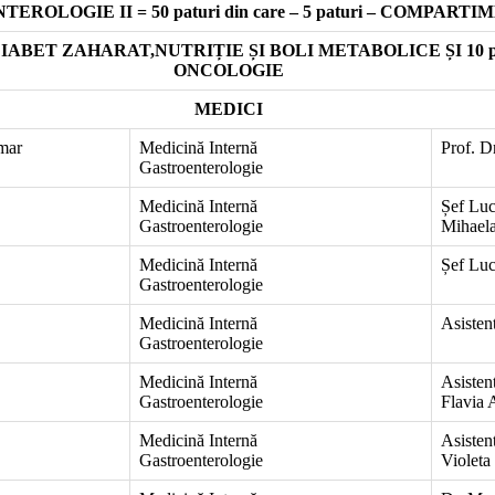
ROLOGIE II = 50 paturi din care – 5 paturi – COMPA
DIABET ZAHARAT,NUTRIȚIE ȘI BOLI METABOLICE ȘI 10
ONCOLOGIE
MEDICI
mar
Medicină Internă
Prof. D
Gastroenterologie
Medicină Internă
Șef Luc
Gastroenterologie
Mihael
Medicină Internă
Șef Luc
Gastroenterologie
Medicină Internă
Asisten
Gastroenterologie
Medicină Internă
Asisten
Gastroenterologie
Flavia 
Medicină Internă
Asistent
Gastroenterologie
Violeta