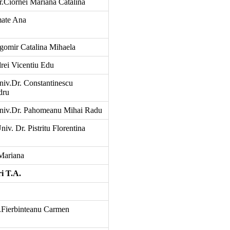
.Ciornei Mariana Catalina
mate Ana
gomir Catalina Mihaela
rei Vicentiu Edu
niv.Dr. Constantinescu
dru
Univ.Dr. Pahomeanu Mihai Radu
niv. Dr. Pistritu Florentina
Mariana
 T.A.
.Fierbinteanu Carmen