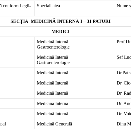
lă conform Legii-
Specialitatea
Nume ș
SECȚIA MEDICINĂ INTERNĂ I – 31 PATURI
MEDICI
Medicină Internă
Prof.Un
Gastroenterologie
Medicină Internă
Șef Luc
Gastroenterologie
Medicină Internă
Dr.Patr
Medicină Internă
Dr. Cio
Medicină Internă
Dr. Rad
Medicină Internă
Dr. And
Medicină Internă
Dr. Voi
ipal
Medicină Generală
Dinu Mi