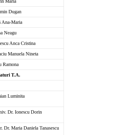
in Maria
smin Dugan
ă Ana-Maria
na Neagu
escu Anca Cristina
nciu Manuela Nineta
nu Ramona
turi T.A.
ian Luminita
niv. Dr. Ionescu Dorin
r. Dr. Maria Daniela Tanasescu