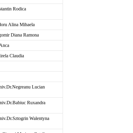
tantin Rodica
oru Alina Mihaela
gomir Diana Ramona
 Anca
rela Claudia
niv.Dr.Negreanu Lucian
niv.Dr.Babiuc Ruxandra
niv.Dr.Sztogrin Walentyna