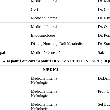
Medicină Internă
Dr. Mar
Geriatrie
Dr. Co
Medicină Internă
Dr. Niț
Medicină Internă
Dr. Oa
Endocrinologie
Dr. Pop
Diabet, Nutriție și Boli Metabolice
Dr. Sta
ipal
Medicină Generală
Salcia
 34 paturi din care: 4 paturi DIALIZĂ PERITONEALĂ ; 10 pa
MEDICI
Medicină Internă
Dr.Dam
Nefrologie
Medicină Internă
Prof. U
Nefrologie
Medicină Internă
Șef Luc
Nefrologie