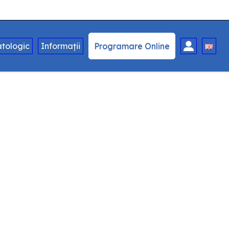
tologic
Informații
Programare Online