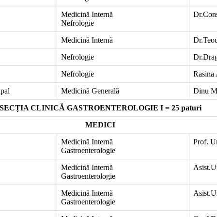
Medicină Internă
Dr.Cons
Nefrologie
Medicină Internă
Dr.Teod
Nefrologie
Dr.Dra
Nefrologie
Rasina
ipal
Medicină Generală
Dinu Mi
SECȚIA CLINICĂ GASTROENTEROLOGIE I = 25 paturi
MEDICI
Medicină Internă
Prof. U
Gastroenterologie
Medicină Internă
Asist.U
Gastroenterologie
Medicină Internă
Asist.U
Gastroenterologie