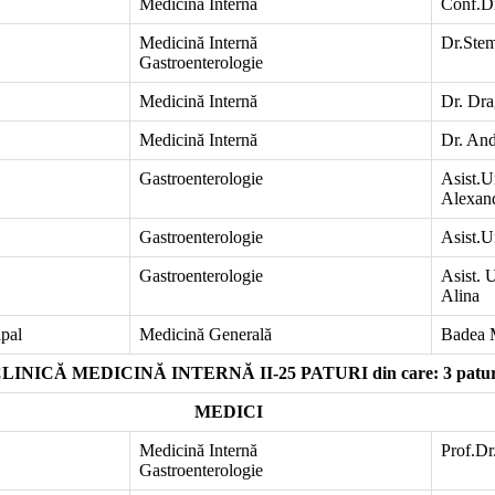
Medicină Internă
Conf.Dr
Medicină Internă
Dr.Ste
Gastroenterologie
Medicină Internă
Dr. Dra
Medicină Internă
Dr. And
Gastroenterologie
Asist.U
Alexan
Gastroenterologie
Asist.
Gastroenterologie
Asist. U
Alina
ipal
Medicină Generală
Badea 
LINICĂ MEDICINĂ INTERNĂ II-25 PATURI din care: 3 paturi
MEDICI
Medicină Internă
Prof.Dr
Gastroenterologie