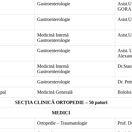
Gastroenterologie
Asist.U
GORA
Gastroenterologie
Asist.U
Medicină Internă
Asist.U
Gastroenterologie
Gastroenterologie
Asist. 
Alexand
Medicină Internă
Dr.Stan
Gastroenterologie
Gastroenterologie
Dr. Pet
ipal
Medicină Generală
Bololoi
SECȚIA CLINICĂ ORTOPEDIE – 50 paturi
MEDICI
Ortopedie – Traumatologie
Prof. Dr