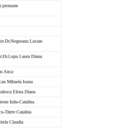
i prenume
iv.Dr.Negreanu Lucian
r.Dr.Lupu Laura Diana
as Anca
can Mihaela Ioana
ulescu Elena Diana
rone Iulia-Catalina
cu-Titere Catalina
rela Claudia