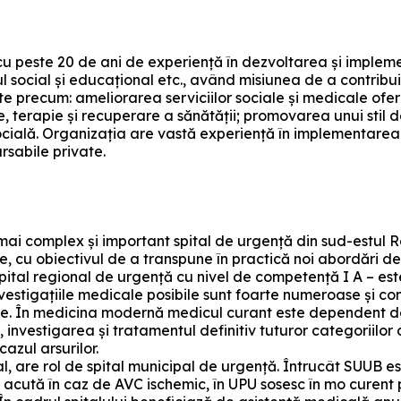
u peste 20 de ani de experiență în dezvoltarea și impleme
l social și educațional etc., având misiunea de a contribui 
ate precum: ameliorarea serviciilor sociale și medicale ofe
e, terapie și recuperare a sănătății; promovarea unui stil d
ocială. Organizația are vastă experiență în implementare
rsabile private.
mai complex și important spital de urgență din sud-estul R
e, cu obiectivul de a transpune în practică noi abordări de
tal regional de urgență cu nivel de competență I A – este o 
nvestigațiile medicale posibile sunt foarte numeroase și co
e. În medicina modernă medicul curant este dependent de nu
 investigarea și tratamentul definitiv tuturor categoriilor 
azul arsurilor.
, are rol de spital municipal de urgență. Întrucât SUUB este
ută în caz de AVC ischemic, în UPU sosesc în mo curent pa