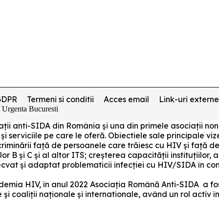
GDPR
Termeni si conditii
Acces email
Link-uri externe
e Urgenta Bucuresti
ociații anti-SIDA din România și una din primele asociați
 și serviciile pe care le oferă. Obiectiele sale principale v
riminării față de persoanele care trăiesc cu HIV și față de
lor B și C și al altor ITS; creșterea capacității instituțiilor
decvat și adaptat problematicii infecției cu HIV/SIDA în c
pidemia HIV, în anul 2022 Asociația Română Anti-SIDA a fos
i coaliții naționale și internationale, având un rol activ 