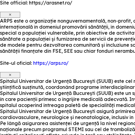
Site official: https://arasnet.ro/
×
ARPS este o organizație nonguvernamentală, non-profit, c
internațională în domeniul promovării sănătății, în domeniu
special a populației vulnerabile, prin obiective de activit
sănătate a populației și furnizarea de servicii de prevenți
de modele pentru dezvoltarea comunitară și incluziune s
sănătății finanțate din FSE, SEE sau chiar fonduri nerambu
Site-ul oficial:
https://arps.ro/
×
Spitalul Universitar de Urgență București (SUUB) este cel 
științifică susținută, coordonând programe interdisciplinar
Spitalul Universitar de Urgență București (SUUB) este un spi
în care pacienții primesc o îngrijire medicală adecvată. I
spitalul acoperind întreaga paletă de specialități medical
Spitalul Universitar de Urgență București asigură primirea,
cardiovasculare, neurologice și neonatologice, inclusiv în c
Pe lângă asigurarea asistenței de urgență la nivel regional
naționale precum programul STEMI sau cel de tromboliză ac