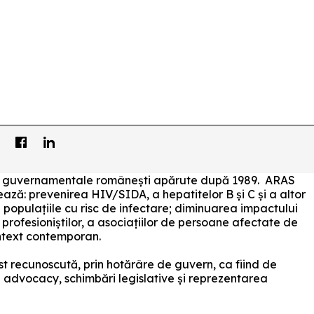
i non guvernamentale românești apărute după 1989. ARAS
izează: prevenirea HIV/SIDA, a hepatitelor B și C și a altor
 populațiile cu risc de infectare; diminuarea impactului
, a profesioniștilor, a asociațiilor de persoane afectate de
ontext contemporan.
t recunoscută, prin hotărâre de guvern, ca fiind de
în advocacy, schimbări legislative și reprezentarea