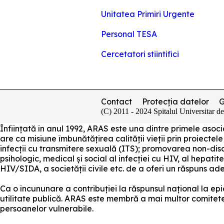
Unitatea Primiri Urgente
Personal TESA
Cercetatori stiintifici
Contact
Protecția datelor
(C) 2011 - 2024 Spitalul Universitar d
Înființată în anul 1992, ARAS este una dintre primele as
are ca misiune îmbunătățirea calității vieții prin proiectele
infecții cu transmitere sexuală (ITS); promovarea non-disc
psihologic, medical și social al infecției cu HIV, al hepatite
HIV/SIDA, a societății civile etc. de a oferi un răspuns a
Ca o încununare a contribuției la răspunsul național la e
utilitate publică. ARAS este membră a mai multor comitete ș
persoanelor vulnerabile.