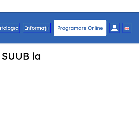
tologic
Informații
Programare Online
ul SUUB la