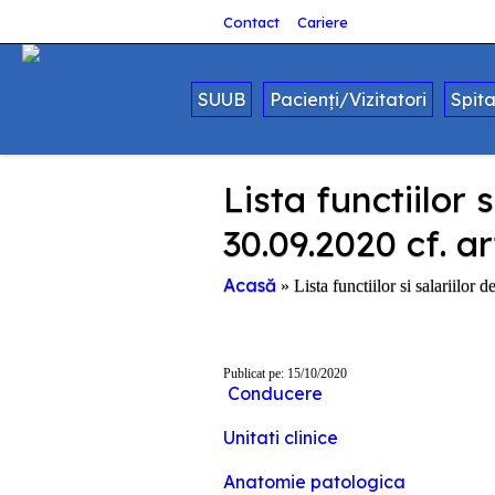
Contact
Cariere
SUUB
Pacienți/Vizitatori
Spit
Lista functiilor
30.09.2020 cf. ar
Acasă
»
Lista functiilor si salariilo
Publicat pe: 15/10/2020
Conducere
Unitati clinice
Anatomie patologica