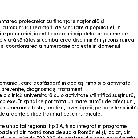
ntarea proiectelor cu finanțare națională și
la îmbunătățirea stării de sănătate a populației, în
rite populației; identificarea principalelor probleme de
e viață sănătos și combaterea discriminării și construirea
a și coordonarea a numeroase proiecte în domeniul
omâniei, care desfășoară în același timp și o activitate
 prevenție, diagnostic și tratament.
clinică universitară cu o activitate științifică susținută,
mplexe. În spital se pot trata un mare număr de afecțiuni,
meroase teste, analize, investigații, pe care le solicită.
de urgențe critice traumatice, chirurgicale,
 un spital regional tip I A, fiind integrat in programe
cienți din toată zona de sud a României și, izolat, din