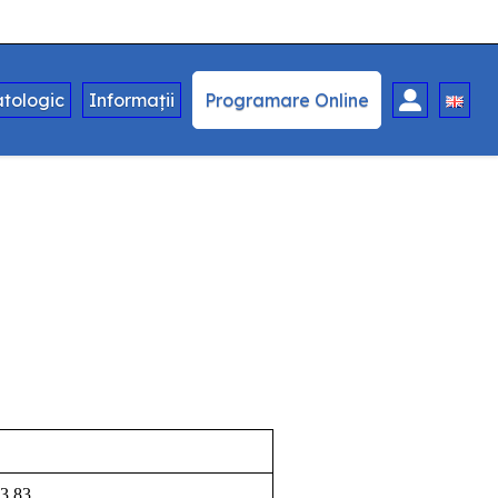
tologic
Informații
Programare Online
3.83