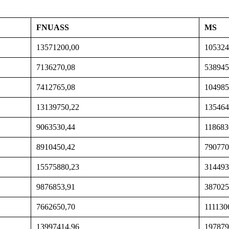
FNUASS
MS
13571200,00
105324
7136270,08
538945
7412765,08
104985
13139750,22
135464
9063530,44
118683
8910450,42
790770
15575880,23
314493
9876853,91
387025
7662650,70
111130
13997414,96
197879