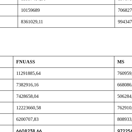
10159689
706827
8361029,11
994347
FNUASS
MS
11291885,64
760959
7382916,16
668086
7428658,04
506284
12223660,58
762910
6200707,83
808933
6608238,66
97225