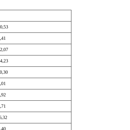
0,53
,41
2,07
4,23
0,30
,01
,92
,71
6,32
,40