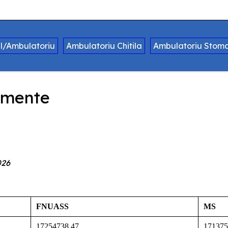
al/Ambulatoriu
Ambulatoriu Chitila
Ambulatoriu Stoma
amente
026
FNUASS
MS
17254738.47
171375