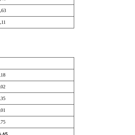
,63
,11
,18
,02
,35
,01
,75
6,65