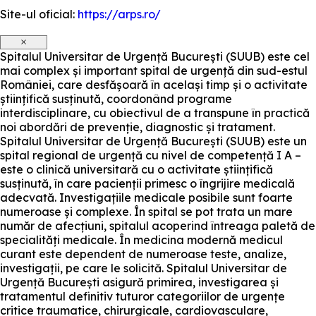
Site-ul oficial:
https://arps.ro/
×
Spitalul Universitar de Urgență București (SUUB) este cel
mai complex și important spital de urgență din sud-estul
României, care desfășoară în același timp și o activitate
științifică susținută, coordonând programe
interdisciplinare, cu obiectivul de a transpune în practică
noi abordări de prevenție, diagnostic și tratament.
Spitalul Universitar de Urgență București (SUUB) este un
spital regional de urgență cu nivel de competență I A –
este o clinică universitară cu o activitate științifică
susținută, în care pacienții primesc o îngrijire medicală
adecvată. Investigațiile medicale posibile sunt foarte
numeroase și complexe. În spital se pot trata un mare
număr de afecțiuni, spitalul acoperind întreaga paletă de
specialități medicale. În medicina modernă medicul
curant este dependent de numeroase teste, analize,
investigații, pe care le solicită. Spitalul Universitar de
Urgență București asigură primirea, investigarea și
tratamentul definitiv tuturor categoriilor de urgențe
critice traumatice, chirurgicale, cardiovasculare,