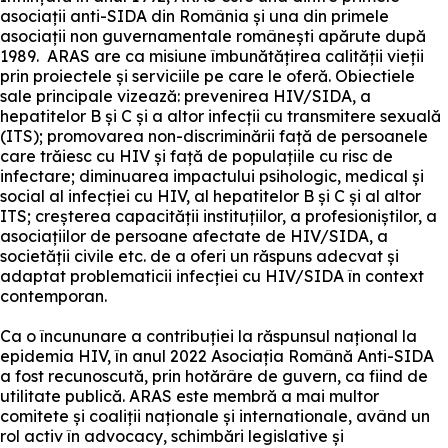
asociații anti-SIDA din România și una din primele
asociații non guvernamentale românești apărute după
1989. ARAS are ca misiune îmbunătățirea calității vieții
prin proiectele și serviciile pe care le oferă. Obiectiele
sale principale vizează: prevenirea HIV/SIDA, a
hepatitelor B și C și a altor infecții cu transmitere sexuală
(ITS); promovarea non-discriminării față de persoanele
care trăiesc cu HIV și față de populațiile cu risc de
infectare; diminuarea impactului psihologic, medical și
social al infecției cu HIV, al hepatitelor B și C și al altor
ITS; creșterea capacității instituțiilor, a profesioniștilor, a
asociațiilor de persoane afectate de HIV/SIDA, a
societății civile etc. de a oferi un răspuns adecvat și
adaptat problematicii infecției cu HIV/SIDA în context
contemporan.
Ca o încununare a contribuției la răspunsul național la
epidemia HIV, în anul 2022 Asociația Română Anti-SIDA
a fost recunoscută, prin hotărâre de guvern, ca fiind de
utilitate publică. ARAS este membră a mai multor
comitete și coaliții naționale și internationale, având un
rol activ în advocacy, schimbări legislative și