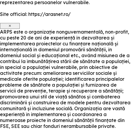
reprezentarea persoanelor vulnerabile.
Site official: https://arasnet.ro/
×
ARPS este o organizație nonguvernamentală, non-profit,
cu peste 20 de ani de experiență în dezvoltarea și
implementarea proiectelor cu finanțare națională și
internațională în domeniul promovării sănătății, în
domeniul social și educațional etc., având misiunea de a
contribui la îmbunătățirea stării de sănătate a populației,
în special a populației vulnerabile, prin obiective de
activitate precum: ameliorarea serviciilor sociale și
medicale oferite populației; identificarea principalelor
probleme de sănătate a populației și furnizarea de
servicii de prevenție, terapie și recuperare a sănătății;
promovarea unui stil de viață sănătos și combaterea
discriminării și construirea de modele pentru dezvoltarea
comunitară și incluziune socială. Organizația are vastă
experiență în implementarea și coordonarea a
numeroase proiecte în domeniul sănătății finanțate din
FSE, SEE sau chiar fonduri nerambursabile private.