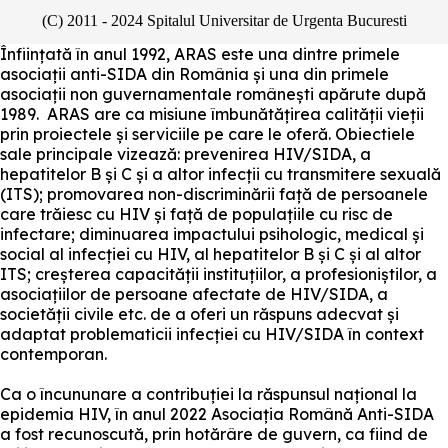
(C) 2011 - 2024 Spitalul Universitar de Urgenta Bucuresti
Înființată în anul 1992, ARAS este una dintre primele
asociații anti-SIDA din România și una din primele
asociații non guvernamentale românești apărute după
1989. ARAS are ca misiune îmbunătățirea calității vieții
prin proiectele și serviciile pe care le oferă. Obiectiele
sale principale vizează: prevenirea HIV/SIDA, a
hepatitelor B și C și a altor infecții cu transmitere sexuală
(ITS); promovarea non-discriminării față de persoanele
care trăiesc cu HIV și față de populațiile cu risc de
infectare; diminuarea impactului psihologic, medical și
social al infecției cu HIV, al hepatitelor B și C și al altor
ITS; creșterea capacității instituțiilor, a profesioniștilor, a
asociațiilor de persoane afectate de HIV/SIDA, a
societății civile etc. de a oferi un răspuns adecvat și
adaptat problematicii infecției cu HIV/SIDA în context
contemporan.
Ca o încununare a contribuției la răspunsul național la
epidemia HIV, în anul 2022 Asociația Română Anti-SIDA
a fost recunoscută, prin hotărâre de guvern, ca fiind de