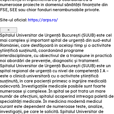
numeroase proiecte în domeniul sănătății finanțate din
FSE, SEE sau chiar fonduri nerambursabile private.
Site-ul oficial:
https://arps.ro/
×
Spitalul Universitar de Urgență București (SUUB) este cel
mai complex și important spital de urgență din sud-estul
României, care desfășoară în același timp și o activitate
științifică susținută, coordonând programe
interdisciplinare, cu obiectivul de a transpune în practică
noi abordări de prevenție, diagnostic și tratament.
Spitalul Universitar de Urgență București (SUUB) este un
spital regional de urgență cu nivel de competență I A –
este o clinică universitară cu o activitate științifică
susținută, în care pacienții primesc o îngrijire medicală
adecvată. Investigațiile medicale posibile sunt foarte
numeroase și complexe. În spital se pot trata un mare
număr de afecțiuni, spitalul acoperind întreaga paletă de
specialități medicale. În medicina modernă medicul
curant este dependent de numeroase teste, analize,
investigații, pe care le solicită. Spitalul Universitar de