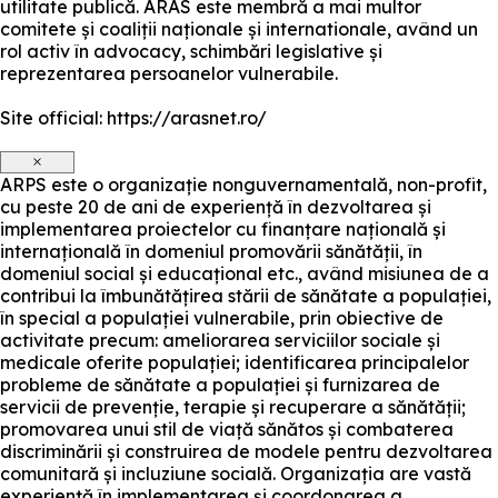
utilitate publică. ARAS este membră a mai multor
comitete și coaliții naționale și internationale, având un
rol activ în advocacy, schimbări legislative și
reprezentarea persoanelor vulnerabile.
Site official: https://arasnet.ro/
×
ARPS este o organizație nonguvernamentală, non-profit,
cu peste 20 de ani de experiență în dezvoltarea și
implementarea proiectelor cu finanțare națională și
internațională în domeniul promovării sănătății, în
domeniul social și educațional etc., având misiunea de a
contribui la îmbunătățirea stării de sănătate a populației,
în special a populației vulnerabile, prin obiective de
activitate precum: ameliorarea serviciilor sociale și
medicale oferite populației; identificarea principalelor
probleme de sănătate a populației și furnizarea de
servicii de prevenție, terapie și recuperare a sănătății;
promovarea unui stil de viață sănătos și combaterea
discriminării și construirea de modele pentru dezvoltarea
comunitară și incluziune socială. Organizația are vastă
experiență în implementarea și coordonarea a