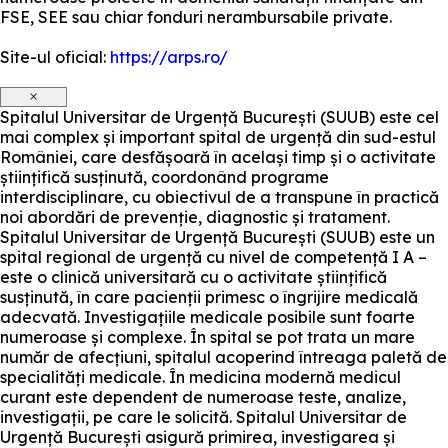
FSE, SEE sau chiar fonduri nerambursabile private.
Site-ul oficial:
https://arps.ro/
×
Spitalul Universitar de Urgență București (SUUB) este cel
mai complex și important spital de urgență din sud-estul
României, care desfășoară în același timp și o activitate
științifică susținută, coordonând programe
interdisciplinare, cu obiectivul de a transpune în practică
noi abordări de prevenție, diagnostic și tratament.
Spitalul Universitar de Urgență București (SUUB) este un
spital regional de urgență cu nivel de competență I A –
este o clinică universitară cu o activitate științifică
susținută, în care pacienții primesc o îngrijire medicală
adecvată. Investigațiile medicale posibile sunt foarte
numeroase și complexe. În spital se pot trata un mare
număr de afecțiuni, spitalul acoperind întreaga paletă de
specialități medicale. În medicina modernă medicul
curant este dependent de numeroase teste, analize,
investigații, pe care le solicită. Spitalul Universitar de
Urgență București asigură primirea, investigarea și