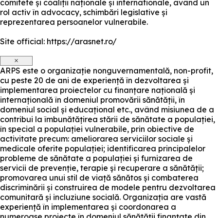
comitete și coaliții naționale și internationale, având un
rol activ în advocacy, schimbări legislative și
reprezentarea persoanelor vulnerabile.
Site official: https://arasnet.ro/
×
ARPS este o organizație nonguvernamentală, non-profit,
cu peste 20 de ani de experiență în dezvoltarea și
implementarea proiectelor cu finanțare națională și
internațională în domeniul promovării sănătății, în
domeniul social și educațional etc., având misiunea de a
contribui la îmbunătățirea stării de sănătate a populației,
în special a populației vulnerabile, prin obiective de
activitate precum: ameliorarea serviciilor sociale și
medicale oferite populației; identificarea principalelor
probleme de sănătate a populației și furnizarea de
servicii de prevenție, terapie și recuperare a sănătății;
promovarea unui stil de viață sănătos și combaterea
discriminării și construirea de modele pentru dezvoltarea
comunitară și incluziune socială. Organizația are vastă
experiență în implementarea și coordonarea a
numeroase proiecte în domeniul sănătății finanțate din