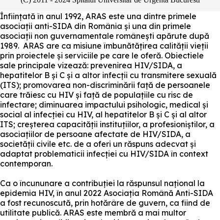
Înființată în anul 1992, ARAS este una dintre primele
asociații anti-SIDA din România și una din primele
asociații non guvernamentale românești apărute după
1989. ARAS are ca misiune îmbunătățirea calității vieții
prin proiectele și serviciile pe care le oferă. Obiectiele
sale principale vizează: prevenirea HIV/SIDA, a
hepatitelor B și C și a altor infecții cu transmitere sexuală
(ITS); promovarea non-discriminării față de persoanele
care trăiesc cu HIV și față de populațiile cu risc de
infectare; diminuarea impactului psihologic, medical și
social al infecției cu HIV, al hepatitelor B și C și al altor
ITS; creșterea capacității instituțiilor, a profesioniștilor, a
asociațiilor de persoane afectate de HIV/SIDA, a
societății civile etc. de a oferi un răspuns adecvat și
adaptat problematicii infecției cu HIV/SIDA în context
contemporan.
Ca o încununare a contribuției la răspunsul național la
epidemia HIV, în anul 2022 Asociația Română Anti-SIDA
a fost recunoscută, prin hotărâre de guvern, ca fiind de
utilitate publică. ARAS este membră a mai multor