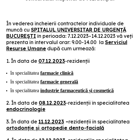
În vederea încheierii contractelor individuale de
muncă cu
SPITALUL UNIVERSITAR DE URGENȚĂ
BUCUREȘTI
în perioada: 7.12.2023–14.12.2023 vă veți
prezenta în intervalul orar: 9.00-14.00 la
Serviciul
Resurse Umane
după cum urmează:
1. În data de
07.12.2023
-rezidenții
în specialitatea
farmacie clinică
în specialitatea
farmacie generală
în specialitatea
industrie farmaceutică și cosmetică
2. În data de
08.12.2023
-rezidenții în specialitatea
endocrinologie
3. În data de
11.12.2023
–
rezidenții în specialitatea
ortodonție și ortopedie dento-facială