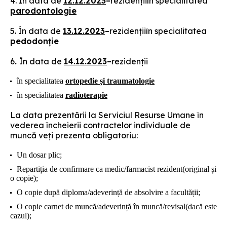
4. În data de
12.12.2023
–
rezidențiiîn specialitatea
parodontologie
5. În data de
13.12.2023
–
rezidențiiîn specialitatea
pedodonție
6
.
În data de
14.12.2023
–
rezidenții
în specialitatea
ortopedie și traumatologie
în specialitatea
radioterapie
La data prezentării la Serviciul Resurse Umane în
vederea încheierii contractelor individuale de
muncă veți prezenta obligatoriu:
Un dosar plic;
Repartiția de confirmare ca medic/farmacist rezident(original și
o copie);
O copie după diploma/adeverință de absolvire a facultății;
O copie carnet de muncă/adeverință în muncă/revisal(dacă este
cazul);