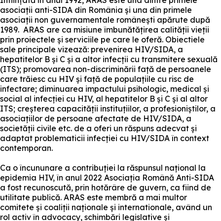
Înființată în anul 1992, ARAS este una dintre primele
asociații anti-SIDA din România și una din primele
asociații non guvernamentale românești apărute după
1989. ARAS are ca misiune îmbunătățirea calității vieții
prin proiectele și serviciile pe care le oferă. Obiectiele
sale principale vizează: prevenirea HIV/SIDA, a
hepatitelor B și C și a altor infecții cu transmitere sexuală
(ITS); promovarea non-discriminării față de persoanele
care trăiesc cu HIV și față de populațiile cu risc de
infectare; diminuarea impactului psihologic, medical și
social al infecției cu HIV, al hepatitelor B și C și al altor
ITS; creșterea capacității instituțiilor, a profesioniștilor, a
asociațiilor de persoane afectate de HIV/SIDA, a
societății civile etc. de a oferi un răspuns adecvat și
adaptat problematicii infecției cu HIV/SIDA în context
contemporan.
Ca o încununare a contribuției la răspunsul național la
epidemia HIV, în anul 2022 Asociația Română Anti-SIDA
a fost recunoscută, prin hotărâre de guvern, ca fiind de
utilitate publică. ARAS este membră a mai multor
comitete și coaliții naționale și internationale, având un
rol activ în advocacy, schimbări legislative și