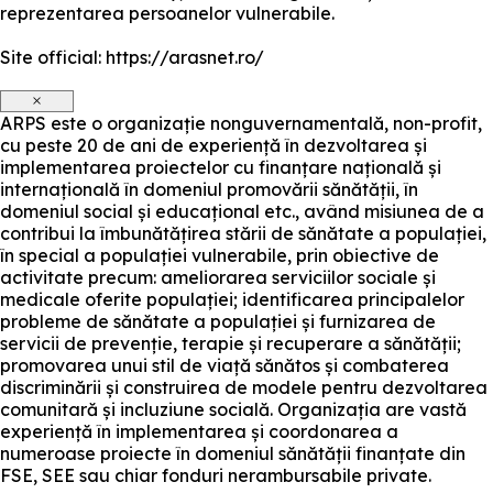
reprezentarea persoanelor vulnerabile.
Site official: https://arasnet.ro/
×
ARPS este o organizație nonguvernamentală, non-profit,
cu peste 20 de ani de experiență în dezvoltarea și
implementarea proiectelor cu finanțare națională și
internațională în domeniul promovării sănătății, în
domeniul social și educațional etc., având misiunea de a
contribui la îmbunătățirea stării de sănătate a populației,
în special a populației vulnerabile, prin obiective de
activitate precum: ameliorarea serviciilor sociale și
medicale oferite populației; identificarea principalelor
probleme de sănătate a populației și furnizarea de
servicii de prevenție, terapie și recuperare a sănătății;
promovarea unui stil de viață sănătos și combaterea
discriminării și construirea de modele pentru dezvoltarea
comunitară și incluziune socială. Organizația are vastă
experiență în implementarea și coordonarea a
numeroase proiecte în domeniul sănătății finanțate din
FSE, SEE sau chiar fonduri nerambursabile private.