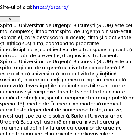
Site-ul oficial:
https://arps.ro/
×
Spitalul Universitar de Urgență București (SUUB) este cel
mai complex și important spital de urgență din sud-estul
României, care desfășoară în același timp și o activitate
științifică susținută, coordonând programe
interdisciplinare, cu obiectivul de a transpune în practică
noi abordări de prevenție, diagnostic și tratament.
Spitalul Universitar de Urgență București (SUUB) este un
spital regional de urgență cu nivel de competență I A –
este o clinică universitară cu o activitate științifică
susținută, în care pacienții primesc o îngrijire medicală
adecvată. Investigațiile medicale posibile sunt foarte
numeroase și complexe. În spital se pot trata un mare
număr de afecțiuni, spitalul acoperind întreaga paletă de
specialități medicale. În medicina modernă medicul
curant este dependent de numeroase teste, analize,
investigații, pe care le solicită. Spitalul Universitar de
Urgență București asigură primirea, investigarea și
tratamentul definitiv tuturor categoriilor de urgențe
critice traumatice, chirurgicale, cardiovasculare,