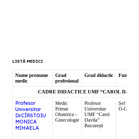
LISTĂ MEDICI
Nume prenume
Grad
Grad didactic
Funcție
medic
profesional
CADRE DIDACTICE UMF “CAROL DAVIL
Profesor
Medic
Profesor
Șef Clinic
Universitar
Primar
Universitar
O-G
Obsterica –
UMF “Carol
Dr.CÎRSTOIU
Ginecologie
Davila”
MONICA
București
MIHAELA