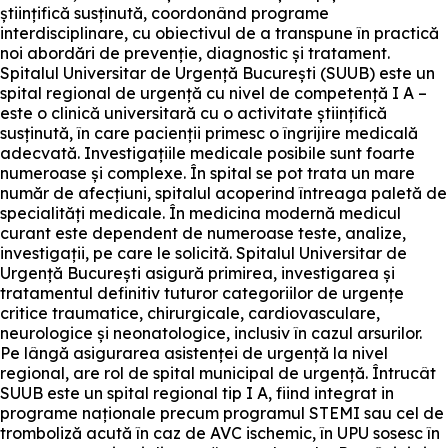
științifică susținută, coordonând programe
interdisciplinare, cu obiectivul de a transpune în practică
noi abordări de prevenție, diagnostic și tratament.
Spitalul Universitar de Urgență București (SUUB) este un
spital regional de urgență cu nivel de competență I A –
este o clinică universitară cu o activitate științifică
susținută, în care pacienții primesc o îngrijire medicală
adecvată. Investigațiile medicale posibile sunt foarte
numeroase și complexe. În spital se pot trata un mare
număr de afecțiuni, spitalul acoperind întreaga paletă de
specialități medicale. În medicina modernă medicul
curant este dependent de numeroase teste, analize,
investigații, pe care le solicită. Spitalul Universitar de
Urgență București asigură primirea, investigarea și
tratamentul definitiv tuturor categoriilor de urgențe
critice traumatice, chirurgicale, cardiovasculare,
neurologice și neonatologice, inclusiv în cazul arsurilor.
Pe lângă asigurarea asistenței de urgență la nivel
regional, are rol de spital municipal de urgență. Întrucât
SUUB este un spital regional tip I A, fiind integrat in
programe naționale precum programul STEMI sau cel de
tromboliză acută în caz de AVC ischemic, în UPU sosesc în