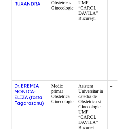
Obstetrica-
UMF
RUXANDRA
Ginecologie
“CAROL
DAVILA”
București
Dr. EREMIA
Medic
Asistent
–
MONICA-
primar
Universitar in
Obstetrica-
catedra de
ELIZA (fosta
Ginecologie
Obstetrica si
Fagarasanu)
Ginecologie
UMF
“CAROL
DAVILA”
București