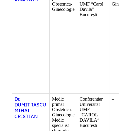
Obstetrica-
UMF “Carol
Ginecolog
Ginecologie
Davila”
București
Dr.
Medic
Conferentiar
–
DUMITRASCU
primar
Universitar
Obstetrica-
UMF
MIHAI
Ginecologie
“CAROL
CRISTIAN
Medic
DAVILA”
specialist
Bucuresti
chirurgie