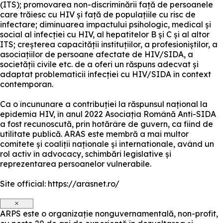
(ITS); promovarea non-discriminării față de persoanele
care trăiesc cu HIV și față de populațiile cu risc de
infectare; diminuarea impactului psihologic, medical și
social al infecției cu HIV, al hepatitelor B și C și al altor
ITS; creșterea capacității instituțiilor, a profesioniștilor, a
asociațiilor de persoane afectate de HIV/SIDA, a
societății civile etc. de a oferi un răspuns adecvat și
adaptat problematicii infecției cu HIV/SIDA în context
contemporan.
Ca o încununare a contribuției la răspunsul național la
epidemia HIV, în anul 2022 Asociația Română Anti-SIDA
a fost recunoscută, prin hotărâre de guvern, ca fiind de
utilitate publică. ARAS este membră a mai multor
comitete și coaliții naționale și internationale, având un
rol activ în advocacy, schimbări legislative și
reprezentarea persoanelor vulnerabile.
Site official: https://arasnet.ro/
×
ARPS este o organizație nonguvernamentală, non-profit,