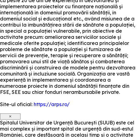
cu peste 20 de ani de experiență în dezvoltarea și
implementarea proiectelor cu finanțare națională și
internațională în domeniul promovării sănătății, în
domeniul social și educațional etc., având misiunea de a
contribui la îmbunătățirea stării de sănătate a populației,
în special a populației vulnerabile, prin obiective de
activitate precum: ameliorarea serviciilor sociale și
medicale oferite populației; identificarea principalelor
probleme de sănătate a populației și furnizarea de
servicii de prevenție, terapie și recuperare a sănătății;
promovarea unui stil de viață sănătos și combaterea
discriminării și construirea de modele pentru dezvoltarea
comunitară și incluziune socială. Organizația are vastă
experiență în implementarea și coordonarea a
numeroase proiecte în domeniul sănătății finanțate din
FSE, SEE sau chiar fonduri nerambursabile private.
Site-ul oficial:
https://arps.ro/
×
Spitalul Universitar de Urgență București (SUUB) este cel
mai complex și important spital de urgență din sud-estul
României, care desfășoară în același timp și o activitate