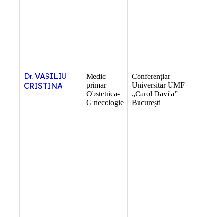
Dr. VASILIU
Medic
Conferențiar
Sef
CRISTINA
primar
Universitar UMF
Obs
Obstetrica-
„Carol Davila”
Gin
Ginecologie
București