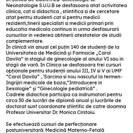
Neonatologie S.U.U.B se desfasoara atat activitatea
clinica, cat si didactica , stiintifica si de cercetare
atat pentru studenti cat si pentru medicii
rezidenti,tinerii specialisti si medicii primari prin
educatia medicala continua in urma desfasurarii
cursurilor in vederea obtinerii atestatelor de studii
complementare.
În clinică vin anual cel puţin 140 de studenţi de la
Universitatea de Medicină şi Farmacie „Carol
Davila” în stagiul de ginecologie al anului VI sau în
stagii de vară. In Clinica se desfasoara trei cursuri
opționale pentru studenții anului III, IV si V ai UMF
“Carol Davila“ , ‘Sarcina si nou nascutul la termen-
Ingrijiri medicale de baza,“Introducere în
Sexologie” și “Ginecologie pediatrică” .
Cadrele didactice participa ca indrumatori pentru
circa 30 de lucrări de diplomă anual și lucrările de
doctorat sunt coordonate stiintific de catre doamna
Profesor Universitar Dr. Monica Cîrstoiu.
Se efectuează cursuri de perfecţionare
postuniversitară: Medicină Materno-Fetală