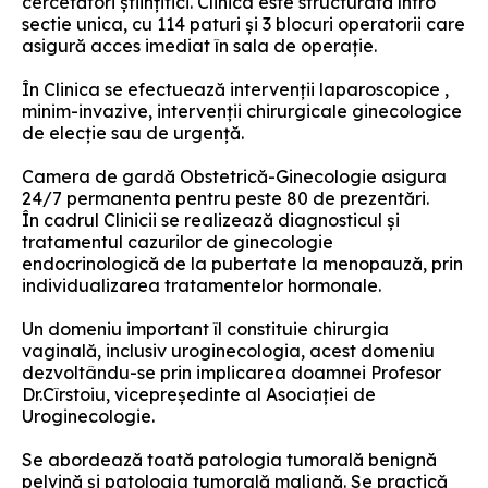
cercetători ştiinţifici. Clinica este structurată întro
sectie unica, cu 114 paturi și 3 blocuri operatorii care
asigură acces imediat în sala de operaţie.
În Clinica se efectuează intervenţii laparoscopice ,
minim-invazive, intervenţii chirurgicale ginecologice
de elecţie sau de urgenţă.
Camera de gardă Obstetrică-Ginecologie asigura
24/7 permanenta pentru peste 80 de prezentări.
În cadrul Clinicii se realizează diagnosticul și
tratamentul cazurilor de ginecologie
endocrinologică de la pubertate la menopauză, prin
individualizarea tratamentelor hormonale.
Un domeniu important îl constituie chirurgia
vaginală, inclusiv uroginecologia, acest domeniu
dezvoltându-se prin implicarea doamnei Profesor
Dr.Cîrstoiu, vicepreşedinte al Asociaţiei de
Uroginecologie.
Se abordează toată patologia tumorală benignă
pelvină şi patologia tumorală malignă. Se practică