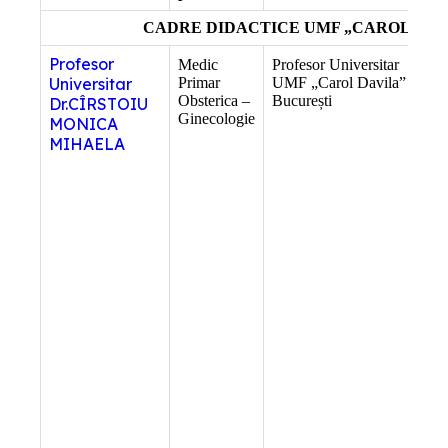
CADRE DIDACTICE UMF „CAROL DAV
Profesor
Medic
Profesor Universitar
Șef
Universitar
Primar
UMF „Carol Davila”
O-
Obsterica –
București
Dr.CÎRSTOIU
Ginecologie
MONICA
MIHAELA