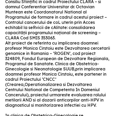
Consiliu Stiințific in cadrul Proiectului CLARA – si
domnul Conferentiar Universitar dr. Octavian
Muntean este Coordonatorul National al
Programului de formare in cadrul acestui proiect –
Controlul cancerului de coL uterin prin Acces
echitabil la seRvicii de cAlitate: consolidarea
capacității programului național de screening –
CLARA Cod SMIS 353063.
Alt proiect de referinta cu implicarea doamnei
profesor Monica Cîrstoiu este Dezvoltarea cercetarii
genomice in Romania – ’ROGEN’, cod proiect
324809, Fondul European de Dezvoltare Regionala,
Programul de Sanatate. Clinica de Obstetrica-
Ginecologie si Neonatologie SUUB,prin implicarea
doamnei profesor Monica Cîrstoiu, este partener in
cadrul Proiectului ‘CNCC’
(Crearea,Operationalizarea si Dezvoltarea
Centrului National de Competenta In Domeniul
Cancerului), proiectul urmareste evaluarea rolului
metilarii AND si al dozarii anticorpilor anti-HPV in
diagnosticul si monitorizarea infectiei cu HPV.
In clinica de Obstetrica-Ginecologie se