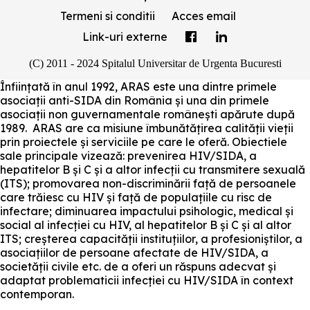
Termeni si conditii
Acces email
Link-uri externe
(C) 2011 - 2024 Spitalul Universitar de Urgenta Bucuresti
Înființată în anul 1992, ARAS este una dintre primele
asociații anti-SIDA din România și una din primele
asociații non guvernamentale românești apărute după
1989. ARAS are ca misiune îmbunătățirea calității vieții
prin proiectele și serviciile pe care le oferă. Obiectiele
sale principale vizează: prevenirea HIV/SIDA, a
hepatitelor B și C și a altor infecții cu transmitere sexuală
(ITS); promovarea non-discriminării față de persoanele
care trăiesc cu HIV și față de populațiile cu risc de
infectare; diminuarea impactului psihologic, medical și
social al infecției cu HIV, al hepatitelor B și C și al altor
ITS; creșterea capacității instituțiilor, a profesioniștilor, a
asociațiilor de persoane afectate de HIV/SIDA, a
societății civile etc. de a oferi un răspuns adecvat și
adaptat problematicii infecției cu HIV/SIDA în context
contemporan.