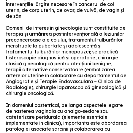
intervenţiile lărgite necesare în cancerul de col
uterin, de corp uterin, de ovar, de vulvă, de vagin şi
de sân.
Domenii de interes în ginecologie sunt constituite de
terapia şi urmărirea postintervenţională a leziunilor
precanceroase ale colului, tratamentul tulburărilor
menstruale la pubertate şi adolescenţă și
tratamentul tulburărilor menopauzei; se practică
histeroscopie diagnostică și operatorie, chirurgie
clasică ginecologică pentru afecţiuni benigne,
terapii alternative conservatoare (embolizarea
arterelor uterine în colaborare cu departamentul de
Angiografie şi Terapie Endovasculară – Clinica de
Radiologie), chirurgie laparoscopică ginecologică și
chirurgie oncologică.
In domeniul obstetrical, pe langa aspectele legate
de nasterea vaginala cu analgo-sedare sau
cateterizare peridurala (elemente esentiale
implementate in clinica), importanta este abordarea
patologiei asociate sarcinii şi colaborarea cu