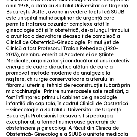
anul 1978, o dată cu Spitalul Universitar de Urgenţă
Bucureşti. Astfel, având în vedere faptul că SUUB
este un spital multidisciplinar de urgenţă care
permite tratarea cazurilor complexe atât în
ginecologie cât şi în obstetrică, de-a lungul timpului
a avut loc o dezvoltare deosebit de complexă a
Clinicii de Obstetrică-Ginecologie. Primul Șef de
Clinică a fost Profesorul Traian Rebedea (1920-
2013), membru emerit al Academiei de Știinte
Medicale, organizator şi conducător al unui colectiv
energic de cadre didactice alături de care a
promovat metode moderne de analgezie la
naştere, chirurgie conservatoare a uterului în
fibromul uterin şi tehnici de reconstrucţie tubară prin
microchirurgie. Printre numeroasele sale realizări, a
fost înfiinţarea primului cabinet de ginecologie
infantilă din capitală, în cadrul Clinicii de Obstetrică
– Ginecologie a Spitalului Universitar de Urgenţă
Bucureşti. Profesionist desavarsit si pedagog
exceptional, a format numeroase generații de
obstetricieni și ginecologi. A făcut din Clinica de
Obstetrică- Ginecologie a SUUB o unitate medicala