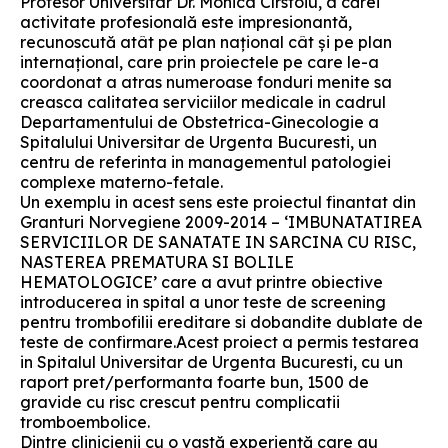
Profesor Universitar Dr. Monica Cîrstoiu, a cărei
activitate profesională este impresionantă,
recunoscută atât pe plan naţional cât şi pe plan
internaţional, care prin proiectele pe care le-a
coordonat a atras numeroase fonduri menite sa
creasca calitatea serviciilor medicale in cadrul
Departamentului de Obstetrica-Ginecologie a
Spitalului Universitar de Urgenta Bucuresti, un
centru de referinta in managementul patologiei
complexe materno-fetale.
Un exemplu in acest sens este proiectul finantat din
Granturi Norvegiene 2009-2014 – ‘IMBUNATATIREA
SERVICIILOR DE SANATATE IN SARCINA CU RISC,
NASTEREA PREMATURA SI BOLILE
HEMATOLOGICE’ care a avut printre obiective
introducerea in spital a unor teste de screening
pentru trombofilii ereditare si dobandite dublate de
teste de confirmare.Acest proiect a permis testarea
in Spitalul Universitar de Urgenta Bucuresti, cu un
raport pret/performanta foarte bun, 1500 de
gravide cu risc crescut pentru complicatii
tromboembolice.
Dintre clinicienii cu o vastă experienţă care au