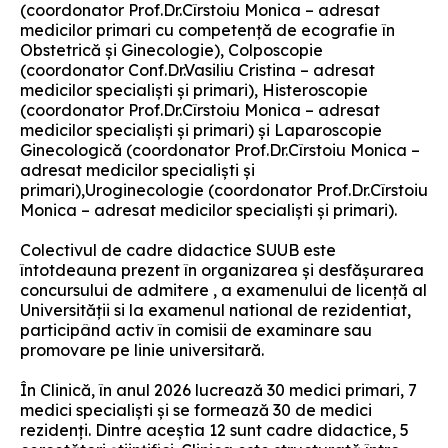
(coordonator Prof.Dr.Cîrstoiu Monica – adresat
medicilor primari cu competenţă de ecografie în
Obstetrică şi Ginecologie), Colposcopie
(coordonator Conf.Dr.Vasiliu Cristina – adresat
medicilor specialişti şi primari), Histeroscopie
(coordonator Prof.Dr.Cîrstoiu Monica – adresat
medicilor specialişti şi primari) și Laparoscopie
Ginecologică (coordonator Prof.Dr.Cîrstoiu Monica –
adresat medicilor specialişti şi
primari),Uroginecologie (coordonator Prof.Dr.Cîrstoiu
Monica – adresat medicilor specialişti şi primari).
Colectivul de cadre didactice SUUB este
întotdeauna prezent în organizarea și desfășurarea
concursului de admitere , a examenului de licență al
Universității si la examenul national de rezidentiat,
participând activ în comisii de examinare sau
promovare pe linie universitară.
În Clinică, în anul 2026 lucrează 30 medici primari, 7
medici specialişti și se formează 30 de medici
rezidenţi. Dintre aceştia 12 sunt cadre didactice, 5