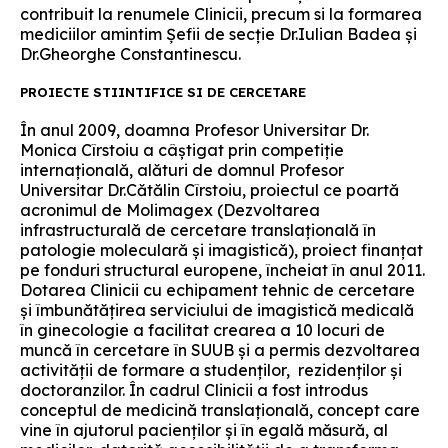
contribuit la renumele Clinicii, precum si la formarea
mediciilor amintim Șefii de secţie Dr.Iulian Badea şi
Dr.Gheorghe Constantinescu.
PROIECTE STIINTIFICE SI DE CERCETARE
În anul 2009, doamna Profesor Universitar Dr.
Monica Cîrstoiu a câştigat prin competiţie
internaţională, alături de domnul Profesor
Universitar Dr.Cătălin Cîrstoiu, proiectul ce poartă
acronimul de Molimagex (Dezvoltarea
infrastructurală de cercetare translaţională în
patologie moleculară şi imagistică), proiect finanţat
pe fonduri structural europene, încheiat în anul 2011.
Dotarea Clinicii cu echipament tehnic de cercetare
şi îmbunătăţirea serviciului de imagistică medicală
în ginecologie a facilitat crearea a 10 locuri de
muncă în cercetare în SUUB şi a permis dezvoltarea
activităţii de formare a studenţilor, rezidenţilor şi
doctoranzilor. În cadrul Clinicii a fost introdus
conceptul de medicină translaţională, concept care
vine în ajutorul pacienţilor şi în egală măsură, al