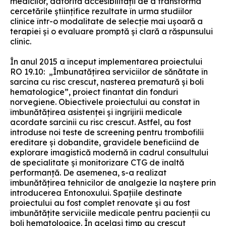
medicilor, datorită accesibilităţii de a transforma
cercetările ştiinţifice rezultate în urma studiilor
clinice într-o modalitate de selecţie mai uşoară a
terapiei şi o evaluare promptă şi clară a răspunsului
clinic.
În anul 2015 a început implementarea proiectului
RO 19.10: „Îmbunatățirea serviciilor de sănătate în
sarcina cu risc crescut, nasterea prematură și boli
hematologice”, proiect finantat din fonduri
norvegiene. Obiectivele proiectului au constat în
îmbunătățirea asistenței și îngrijirii medicale
acordate sarcinii cu risc crescut. Astfel, au fost
introduse noi teste de screening pentru trombofilii
ereditare și dobandite, gravidele beneficiind de
explorare imagistică modernă în cadrul consultului
de specialitate și monitorizare CTG de înaltă
performanță. De asemenea, s-a realizat
îmbunătățirea tehnicilor de analgezie la naștere prin
introducerea Entonoxului. Spațiile destinate
proiectului au fost complet renovate și au fost
îmbunătățite serviciile medicale pentru pacienții cu
boli hematologice. În același timp au crescut