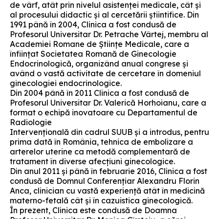
de vârf, atât prin nivelul asistenței medicale, cât și
al procesului didactic și al cercetării știintifice. Din
1991 până în 2004, Clinica a fost condusă de
Profesorul Universitar Dr. Petrache Vârtej, membru al
Academiei Romane de Științe Medicale, care a
înfiinţat Societatea Romană de Ginecologie
Endocrinologică, organizând anual congrese şi
având o vastă activitate de cercetare în domeniul
ginecologiei endocrinologice.
Din 2004 până în 2011 Clinica a fost condusă de
Profesorul Universitar Dr. Valerică Horhoianu, care a
format o echipă inovatoare cu Departamentul de
Radiologie
Intervenţională din cadrul SUUB şi a introdus, pentru
prima dată în România, tehnica de embolizare a
arterelor uterine ca metodă complementară de
tratament în diverse afecţiuni ginecologice.
Din anul 2011 şi până în februarie 2016, Clinica a fost
condusă de Domnul Conferenţiar Alexandru Florin
Anca, clinician cu vastă experienţă atât în medicină
materno-fetală cât şi în cazuistica ginecologică.
În prezent, Clinica este condusă de Doamna