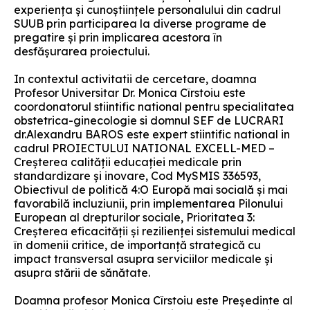
experiența și cunoștiințele personalului din cadrul
SUUB prin participarea la diverse programe de
pregatire și prin implicarea acestora în
desfășurarea proiectului.
In contextul activitatii de cercetare, doamna
Profesor Universitar Dr. Monica Cîrstoiu este
coordonatorul stiintific national pentru specialitatea
obstetrica-ginecologie si domnul SEF de LUCRARI
dr.Alexandru BAROS este expert stiintific national in
cadrul PROIECTULUI NATIONAL EXCELL-MED –
Creșterea calității educației medicale prin
standardizare și inovare, Cod MySMIS 336593,
Obiectivul de politică 4:O Europă mai socială și mai
favorabilă incluziunii, prin implementarea Pilonului
European al drepturilor sociale, Prioritatea 3:
Creșterea eficacității și rezilienței sistemului medical
în domenii critice, de importanță strategică cu
impact transversal asupra serviciilor medicale și
asupra stării de sănătate.
Doamna profesor Monica Cîrstoiu este Președinte al