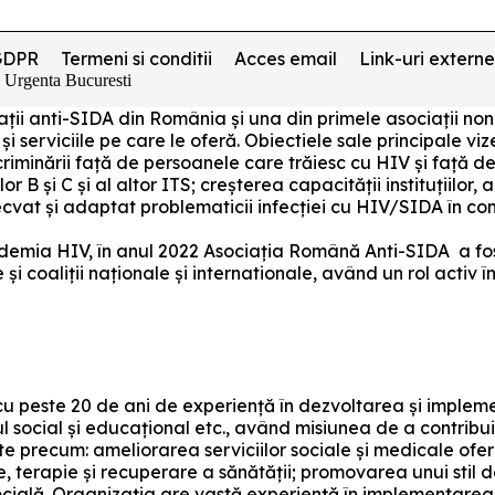
GDPR
Termeni si conditii
Acces email
Link-uri externe
e Urgenta Bucuresti
ociații anti-SIDA din România și una din primele asociați
 și serviciile pe care le oferă. Obiectiele sale principale v
riminării față de persoanele care trăiesc cu HIV și față de
lor B și C și al altor ITS; creșterea capacității instituțiilor
decvat și adaptat problematicii infecției cu HIV/SIDA în c
pidemia HIV, în anul 2022 Asociația Română Anti-SIDA a fos
i coaliții naționale și internationale, având un rol activ 
u peste 20 de ani de experiență în dezvoltarea și impleme
l social și educațional etc., având misiunea de a contribui 
ate precum: ameliorarea serviciilor sociale și medicale ofe
e, terapie și recuperare a sănătății; promovarea unui stil d
ocială. Organizația are vastă experiență în implementare