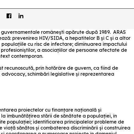
i non guvernamentale românești apărute după 1989. ARAS
izează: prevenirea HIV/SIDA, a hepatitelor B și C și a altor
 populațiile cu risc de infectare; diminuarea impactului
, a profesioniștilor, a asociațiilor de persoane afectate de
ontext contemporan.
t recunoscută, prin hotărâre de guvern, ca fiind de
în advocacy, schimbări legislative și reprezentarea
ntarea proiectelor cu finanțare națională și
la îmbunătățirea stării de sănătate a populației, în
rite populației; identificarea principalelor probleme de
e viață sănătos și combaterea discriminării și construirea
a și coordonarea a numeroase proiecte în domeniul