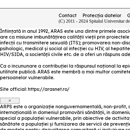
Contact
Protecția datelor
(C) 2011 - 2024 Spitalul Universitar d
Înființată în anul 1992, ARAS este una dintre primele as
are ca misiune îmbunătățirea calității vieții prin proiectele
infecții cu transmitere sexuală (ITS); promovarea non-disc
psihologic, medical și social al infecției cu HIV, al hepatite
HIV/SIDA, a societății civile etc. de a oferi un răspuns a
Ca o încununare a contribuției la răspunsul național la e
utilitate publică. ARAS este membră a mai multor comitete ș
persoanelor vulnerabile.
Site official: https://arasnet.ro/
×
ARPS este o organizație nonguvernamentală, non-profit, c
internațională în domeniul promovării sănătății, în domeniu
special a populației vulnerabile, prin obiective de activit
sănătate a populației și furnizarea de servicii de prevenți
de modele pentru dezvoltarea comunitară și incluziune s