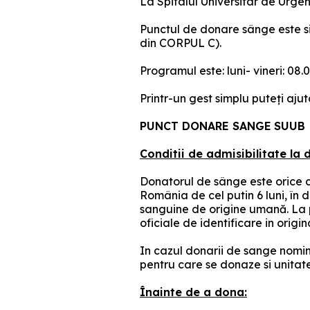
La Spitalul Universitar de Urge
Punctul de donare sânge este sit
din CORPUL C).
Programul este: luni- vineri: 08.0
Printr-un gest simplu puteți ajut
PUNCT DONARE SANGE
SUUB
Conditii de admisibilitate la
Donatorul de sânge este orice c
România de cel putin 6 luni, în 
sanguine de origine umană. La p
oficiale de identificare in orig
In cazul donarii de sange nomin
pentru care se donaze si unitate
Înainte de a dona: