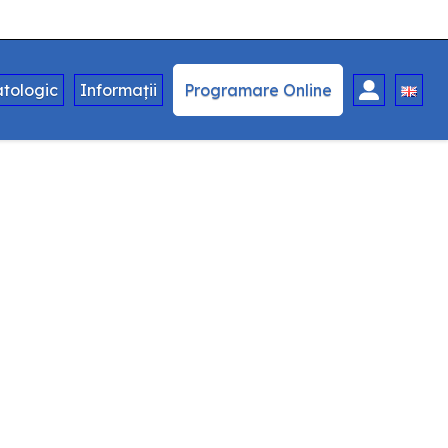
tologic
Informații
Programare Online