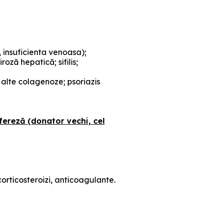
 insuficienta venoasa);
oză hepatică; sifilis;
i alte colagenoze; psoriazis
ereză (donator vechi, cel
corticosteroizi, anticoagulante.