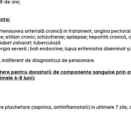
8 de ore;
enta:
rtensiunea arterială cronică în tratament, angina pectoral,
etilism cronic; schizofrenie; epilepsie; hepatită cronică, cir
diabet zaharat; tuberculoză
ergia severă ; boli endocrine; lupus eritematos diseminat ş
indiferent de diagnosticul de pensionare.
itere pentru donatorii de componente sanguine prin af
imele 6-8 luni):
plachetare (aspirina, antiinflamatorii) în ultimele 7 zile, 