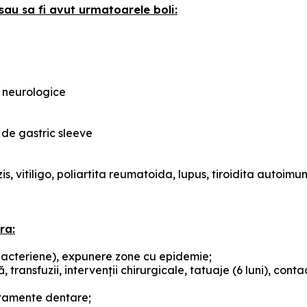
sau sa fi avut urmatoarele boli:
i neurologice
 de gastric sleeve
is, vitiligo, poliartita reumatoida, lupus, tiroidita autoi
ra:
ii bacteriene), expunere zone cu epidemie;
ransfuzii, intervenţii chirurgicale, tatuaje (6 luni), con
ratamente dentare;