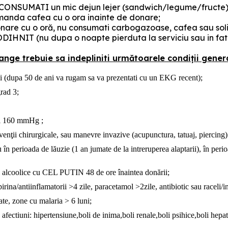
 CONSUMATI un mic dejun lejer (sandwich/legume/fructe) s
manda cafea cu o ora inainte de donare;
are cu o oră, nu consumati carbogazoase, cafea sau sol
IHNIT (nu dupa o noapte pierduta la serviciu sau in fata
nge trebuie sa indepliniti următoarele condiţii genera
ani (dupa 50 de ani va rugam sa va prezentati cu un EKG recent);
grad 3;
 şi 160 mmHg ;
ervenţii chirurgicale, sau manevre invazive (acupunctura, tatuaj, piercing)
u în perioada de lăuzie (1 an jumate de la intreruperea alaptarii), în per
i alcoolice cu CEL PUTIN 48 de ore înaintea donării;
rina/antiinflamatorii >4 zile, paracetamol >2zile, antibiotic sau raceli/in
tate, zone cu malaria > 6 luni;
e afectiuni: hipertensiune,boli de inima,boli renale,boli psihice,boli hepa