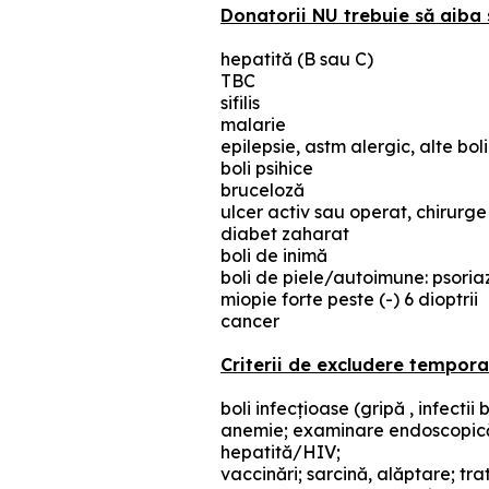
Donatorii NU trebuie să aiba 
hepatită (B sau C)
TBC
sifilis
malarie
epilepsie, astm alergic, alte bol
boli psihice
bruceloză
ulcer activ sau operat, chirurge
diabet zaharat
boli de inimă
boli de piele/autoimune: psoriaz
miopie forte peste (-) 6 dioptrii
cancer
Criterii de excludere tempora
boli infecţioase (gripă , infect
anemie; examinare endoscopică, t
hepatită/HIV;
vaccinări; sarcină, alăptare; t