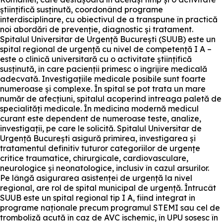
științifică susținută, coordonând programe
interdisciplinare, cu obiectivul de a transpune în practică
noi abordări de prevenție, diagnostic și tratament.
Spitalul Universitar de Urgență București (SUUB) este un
spital regional de urgență cu nivel de competență I A –
este o clinică universitară cu o activitate științifică
susținută, în care pacienții primesc o îngrijire medicală
adecvată. Investigațiile medicale posibile sunt foarte
numeroase și complexe. În spital se pot trata un mare
număr de afecțiuni, spitalul acoperind întreaga paletă de
specialități medicale. În medicina modernă medicul
curant este dependent de numeroase teste, analize,
investigații, pe care le solicită. Spitalul Universitar de
Urgență București asigură primirea, investigarea și
tratamentul definitiv tuturor categoriilor de urgențe
critice traumatice, chirurgicale, cardiovasculare,
neurologice și neonatologice, inclusiv în cazul arsurilor.
Pe lângă asigurarea asistenței de urgență la nivel
regional, are rol de spital municipal de urgență. Întrucât
SUUB este un spital regional tip I A, fiind integrat in
programe naționale precum programul STEMI sau cel de
tromboliză acută în caz de AVC ischemic, în UPU sosesc în