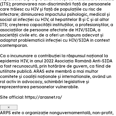
(ITS); promovarea non-discriminării față de persoanele
care trăiesc cu HIV și față de populațiile cu risc de
infectare; diminuarea impactului psihologic, medical și
social al infecției cu HIV, al hepatitelor B și C și al altor
ITS; creșterea capacității instituțiilor, a profesioniștilor, a
asociațiilor de persoane afectate de HIV/SIDA, a
societății civile etc. de a oferi un răspuns adecvat și
adaptat problematicii infecției cu HIV/SIDA în context
contemporan.
Ca o încununare a contribuției la răspunsul național la
epidemia HIV, în anul 2022 Asociația Română Anti-SIDA
a fost recunoscută, prin hotărâre de guvern, ca fiind de
utilitate publică. ARAS este membră a mai multor
comitete și coaliții naționale și internationale, având un
rol activ în advocacy, schimbări legislative și
reprezentarea persoanelor vulnerabile.
Site official: https://arasnet.ro/
×
ARPS este o organizație nonguvernamentală, non-profit,