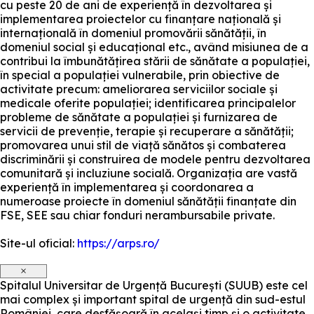
cu peste 20 de ani de experiență în dezvoltarea și
implementarea proiectelor cu finanțare națională și
internațională în domeniul promovării sănătății, în
domeniul social și educațional etc., având misiunea de a
contribui la îmbunătățirea stării de sănătate a populației,
în special a populației vulnerabile, prin obiective de
activitate precum: ameliorarea serviciilor sociale și
medicale oferite populației; identificarea principalelor
probleme de sănătate a populației și furnizarea de
servicii de prevenție, terapie și recuperare a sănătății;
promovarea unui stil de viață sănătos și combaterea
discriminării și construirea de modele pentru dezvoltarea
comunitară și incluziune socială. Organizația are vastă
experiență în implementarea și coordonarea a
numeroase proiecte în domeniul sănătății finanțate din
FSE, SEE sau chiar fonduri nerambursabile private.
Site-ul oficial:
https://arps.ro/
×
Spitalul Universitar de Urgență București (SUUB) este cel
mai complex și important spital de urgență din sud-estul
României, care desfășoară în același timp și o activitate