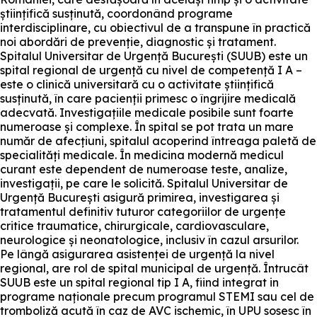
științifică susținută, coordonând programe
interdisciplinare, cu obiectivul de a transpune în practică
noi abordări de prevenție, diagnostic și tratament.
Spitalul Universitar de Urgență București (SUUB) este un
spital regional de urgență cu nivel de competență I A –
este o clinică universitară cu o activitate științifică
susținută, în care pacienții primesc o îngrijire medicală
adecvată. Investigațiile medicale posibile sunt foarte
numeroase și complexe. În spital se pot trata un mare
număr de afecțiuni, spitalul acoperind întreaga paletă de
specialități medicale. În medicina modernă medicul
curant este dependent de numeroase teste, analize,
investigații, pe care le solicită. Spitalul Universitar de
Urgență București asigură primirea, investigarea și
tratamentul definitiv tuturor categoriilor de urgențe
critice traumatice, chirurgicale, cardiovasculare,
neurologice și neonatologice, inclusiv în cazul arsurilor.
Pe lângă asigurarea asistenței de urgență la nivel
regional, are rol de spital municipal de urgență. Întrucât
SUUB este un spital regional tip I A, fiind integrat in
programe naționale precum programul STEMI sau cel de
tromboliză acută în caz de AVC ischemic, în UPU sosesc în