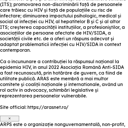
(ITS); promovarea non-discriminării față de persoanele
care trăiesc cu HIV și față de populațiile cu risc de
infectare; diminuarea impactului psihologic, medical și
social al infecției cu HIV, al hepatitelor B și C și al altor
ITS; creșterea capacității instituțiilor, a profesioniștilor, a
asociațiilor de persoane afectate de HIV/SIDA, a
societății civile etc. de a oferi un răspuns adecvat și
adaptat problematicii infecției cu HIV/SIDA în context
contemporan.
Ca o încununare a contribuției la răspunsul național la
epidemia HIV, în anul 2022 Asociația Română Anti-SIDA
a fost recunoscută, prin hotărâre de guvern, ca fiind de
utilitate publică. ARAS este membră a mai multor
comitete și coaliții naționale și internationale, având un
rol activ în advocacy, schimbări legislative și
reprezentarea persoanelor vulnerabile.
Site official: https://arasnet.ro/
×
ARPS este o organizație nonguvernamentală, non-profit,