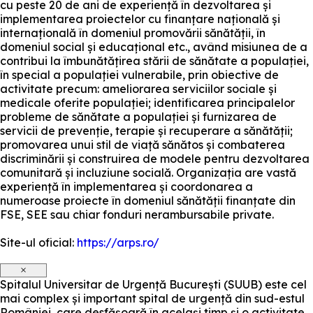
cu peste 20 de ani de experiență în dezvoltarea și
implementarea proiectelor cu finanțare națională și
internațională în domeniul promovării sănătății, în
domeniul social și educațional etc., având misiunea de a
contribui la îmbunătățirea stării de sănătate a populației,
în special a populației vulnerabile, prin obiective de
activitate precum: ameliorarea serviciilor sociale și
medicale oferite populației; identificarea principalelor
probleme de sănătate a populației și furnizarea de
servicii de prevenție, terapie și recuperare a sănătății;
promovarea unui stil de viață sănătos și combaterea
discriminării și construirea de modele pentru dezvoltarea
comunitară și incluziune socială. Organizația are vastă
experiență în implementarea și coordonarea a
numeroase proiecte în domeniul sănătății finanțate din
FSE, SEE sau chiar fonduri nerambursabile private.
Site-ul oficial:
https://arps.ro/
×
Spitalul Universitar de Urgență București (SUUB) este cel
mai complex și important spital de urgență din sud-estul
României, care desfășoară în același timp și o activitate