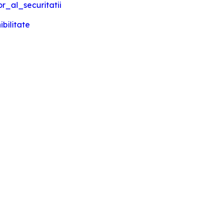
r_al_securitatii
bilitate