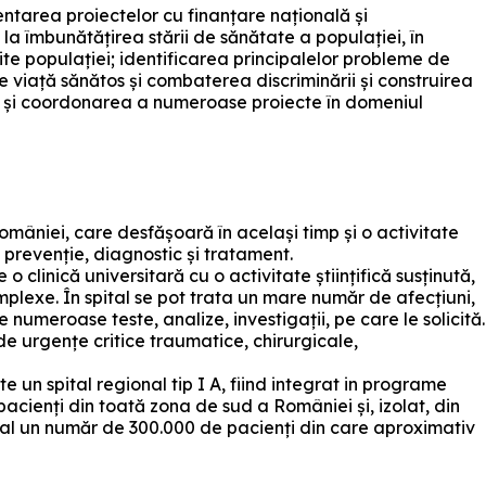
ntarea proiectelor cu finanțare națională și
la îmbunătățirea stării de sănătate a populației, în
rite populației; identificarea principalelor probleme de
e viață sănătos și combaterea discriminării și construirea
a și coordonarea a numeroase proiecte în domeniul
omâniei, care desfășoară în același timp și o activitate
 prevenție, diagnostic și tratament.
clinică universitară cu o activitate științifică susținută,
mplexe. În spital se pot trata un mare număr de afecțiuni,
meroase teste, analize, investigații, pe care le solicită.
de urgențe critice traumatice, chirurgicale,
 un spital regional tip I A, fiind integrat in programe
cienți din toată zona de sud a României și, izolat, din
 anual un număr de 300.000 de pacienți din care aproximativ