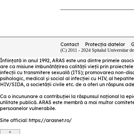
Contact
Protecția datelor
(C) 2011 - 2024 Spitalul Universitar d
Înființată în anul 1992, ARAS este una dintre primele as
are ca misiune îmbunătățirea calității vieții prin proiectele
infecții cu transmitere sexuală (ITS); promovarea non-disc
psihologic, medical și social al infecției cu HIV, al hepatite
HIV/SIDA, a societății civile etc. de a oferi un răspuns a
Ca o încununare a contribuției la răspunsul național la e
utilitate publică. ARAS este membră a mai multor comitete ș
persoanelor vulnerabile.
Site official: https://arasnet.ro/
×