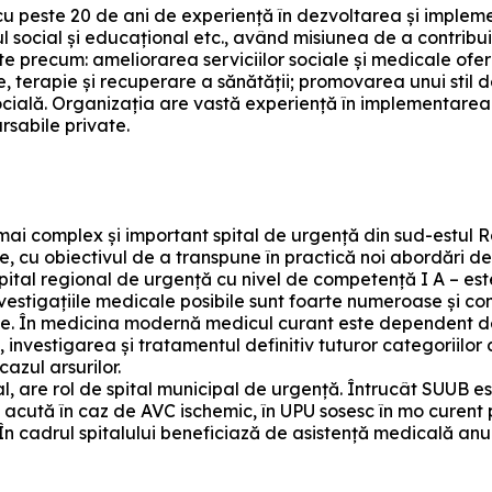
u peste 20 de ani de experiență în dezvoltarea și impleme
l social și educațional etc., având misiunea de a contribui 
ate precum: ameliorarea serviciilor sociale și medicale ofe
e, terapie și recuperare a sănătății; promovarea unui stil d
ocială. Organizația are vastă experiență în implementare
rsabile private.
mai complex și important spital de urgență din sud-estul R
e, cu obiectivul de a transpune în practică noi abordări de
tal regional de urgență cu nivel de competență I A – este o 
nvestigațiile medicale posibile sunt foarte numeroase și co
e. În medicina modernă medicul curant este dependent de nu
 investigarea și tratamentul definitiv tuturor categoriilor 
azul arsurilor.
, are rol de spital municipal de urgență. Întrucât SUUB este
ută în caz de AVC ischemic, în UPU sosesc în mo curent pa
ate. În cadrul spitalului beneficiază de asistență medicală