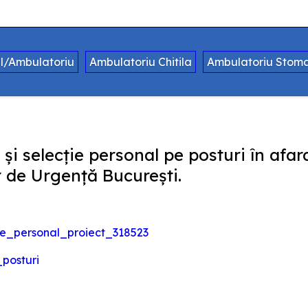
al/Ambulatoriu
Ambulatoriu Chitila
Ambulatoriu Stoma
 și selecție personal pe posturi în afa
r de Urgență București.
ie_personal_proiect_318523
_posturi