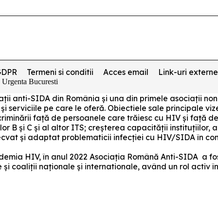
GDPR
Termeni si conditii
Acces email
Link-uri externe
e Urgenta Bucuresti
ociații anti-SIDA din România și una din primele asociați
 și serviciile pe care le oferă. Obiectiele sale principale v
riminării față de persoanele care trăiesc cu HIV și față de
lor B și C și al altor ITS; creșterea capacității instituțiilor
decvat și adaptat problematicii infecției cu HIV/SIDA în c
pidemia HIV, în anul 2022 Asociația Română Anti-SIDA a fos
i coaliții naționale și internationale, având un rol activ 