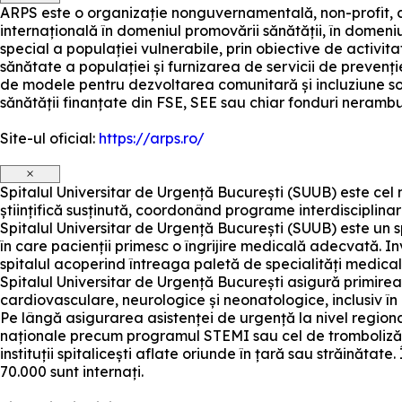
ARPS este o organizație nonguvernamentală, non-profit, c
internațională în domeniul promovării sănătății, în domeniu
special a populației vulnerabile, prin obiective de activit
sănătate a populației și furnizarea de servicii de prevenți
de modele pentru dezvoltarea comunitară și incluziune s
sănătății finanțate din FSE, SEE sau chiar fonduri nerambu
Site-ul oficial:
https://arps.ro/
×
Spitalul Universitar de Urgență București (SUUB) este cel 
științifică susținută, coordonând programe interdisciplinar
Spitalul Universitar de Urgență București (SUUB) este un spi
în care pacienții primesc o îngrijire medicală adecvată. I
spitalul acoperind întreaga paletă de specialități medical
Spitalul Universitar de Urgență București asigură primirea,
cardiovasculare, neurologice și neonatologice, inclusiv în c
Pe lângă asigurarea asistenței de urgență la nivel regional
naționale precum programul STEMI sau cel de tromboliză ac
instituții spitalicești aflate oriunde în țară sau străinăt
70.000 sunt internați.