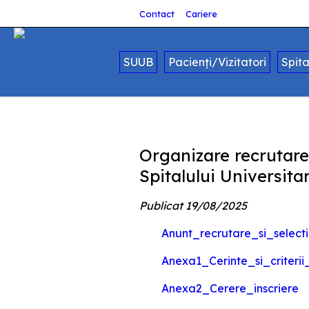
Contact
Cariere
SUUB
Pacienți/Vizitatori
Spit
Organizare recrutare
Spitalului Universita
Publicat 19/08/2025
Anunt_recrutare_si_select
Anexa1_Cerinte_si_criterii
Anexa2_Cerere_inscriere