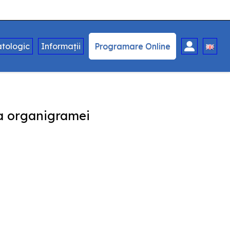
tologic
Informații
Programare Online
ra organigramei