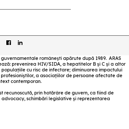
i non guvernamentale românești apărute după 1989. ARAS
izează: prevenirea HIV/SIDA, a hepatitelor B și C și a altor
 populațiile cu risc de infectare; diminuarea impactului
, a profesioniștilor, a asociațiilor de persoane afectate de
ontext contemporan.
t recunoscută, prin hotărâre de guvern, ca fiind de
în advocacy, schimbări legislative și reprezentarea