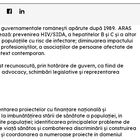
i non guvernamentale românești apărute după 1989. ARAS
izează: prevenirea HIV/SIDA, a hepatitelor B și C și a altor
 populațiile cu risc de infectare; diminuarea impactului
, a profesioniștilor, a asociațiilor de persoane afectate de
ontext contemporan.
t recunoscută, prin hotărâre de guvern, ca fiind de
în advocacy, schimbări legislative și reprezentarea
ntarea proiectelor cu finanțare națională și
la îmbunătățirea stării de sănătate a populației, în
rite populației; identificarea principalelor probleme de
e viață sănătos și combaterea discriminării și construirea
a și coordonarea a numeroase proiecte în domeniul