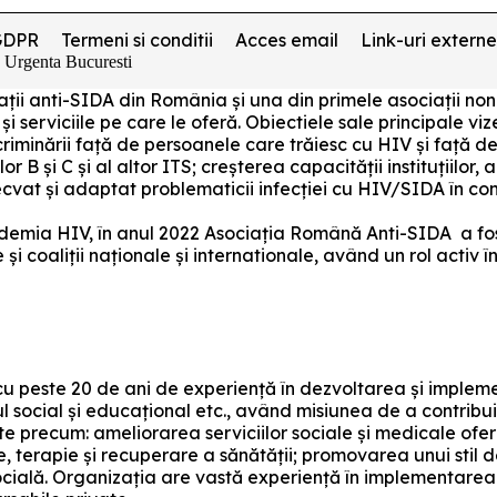
GDPR
Termeni si conditii
Acces email
Link-uri externe
e Urgenta Bucuresti
ociații anti-SIDA din România și una din primele asociați
 și serviciile pe care le oferă. Obiectiele sale principale v
riminării față de persoanele care trăiesc cu HIV și față de
lor B și C și al altor ITS; creșterea capacității instituțiilor
decvat și adaptat problematicii infecției cu HIV/SIDA în c
pidemia HIV, în anul 2022 Asociația Română Anti-SIDA a fos
i coaliții naționale și internationale, având un rol activ 
u peste 20 de ani de experiență în dezvoltarea și impleme
l social și educațional etc., având misiunea de a contribui 
ate precum: ameliorarea serviciilor sociale și medicale ofe
e, terapie și recuperare a sănătății; promovarea unui stil d
ocială. Organizația are vastă experiență în implementare