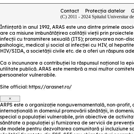
Contact
Protecția datelor
(C) 2011 - 2024 Spitalul Universitar d
Înființată în anul 1992, ARAS este una dintre primele as
are ca misiune îmbunătățirea calității vieții prin proiectele
infecții cu transmitere sexuală (ITS); promovarea non-disc
psihologic, medical și social al infecției cu HIV, al hepatite
HIV/SIDA, a societății civile etc. de a oferi un răspuns a
Ca o încununare a contribuției la răspunsul național la e
utilitate publică. ARAS este membră a mai multor comitete ș
persoanelor vulnerabile.
Site official: https://arasnet.ro/
×
ARPS este o organizație nonguvernamentală, non-profit, c
internațională în domeniul promovării sănătății, în domeniu
special a populației vulnerabile, prin obiective de activit
sănătate a populației și furnizarea de servicii de prevenți
de modele pentru dezvoltarea comunitară și incluziune s