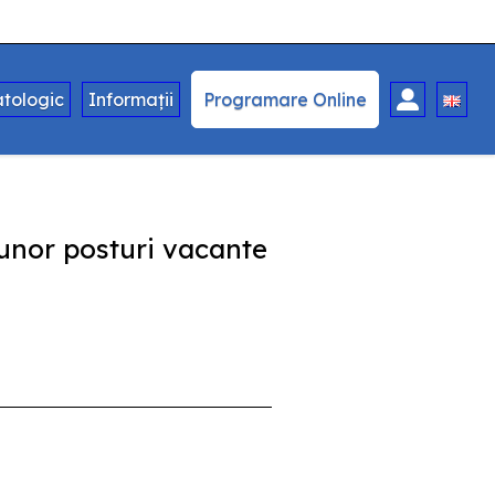
tologic
Informații
Programare Online
 unor posturi vacante