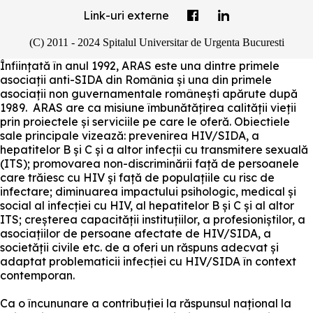
Link-uri externe
(C) 2011 - 2024 Spitalul Universitar de Urgenta Bucuresti
Înființată în anul 1992, ARAS este una dintre primele
asociații anti-SIDA din România și una din primele
asociații non guvernamentale românești apărute după
1989. ARAS are ca misiune îmbunătățirea calității vieții
prin proiectele și serviciile pe care le oferă. Obiectiele
sale principale vizează: prevenirea HIV/SIDA, a
hepatitelor B și C și a altor infecții cu transmitere sexuală
(ITS); promovarea non-discriminării față de persoanele
care trăiesc cu HIV și față de populațiile cu risc de
infectare; diminuarea impactului psihologic, medical și
social al infecției cu HIV, al hepatitelor B și C și al altor
ITS; creșterea capacității instituțiilor, a profesioniștilor, a
asociațiilor de persoane afectate de HIV/SIDA, a
societății civile etc. de a oferi un răspuns adecvat și
adaptat problematicii infecției cu HIV/SIDA în context
contemporan.
Ca o încununare a contribuției la răspunsul național la