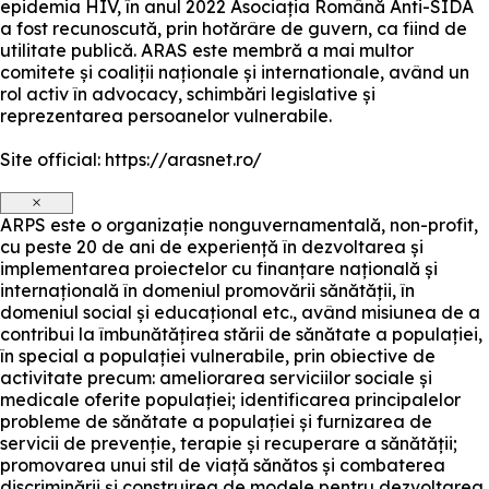
epidemia HIV, în anul 2022 Asociația Română Anti-SIDA
a fost recunoscută, prin hotărâre de guvern, ca fiind de
utilitate publică. ARAS este membră a mai multor
comitete și coaliții naționale și internationale, având un
rol activ în advocacy, schimbări legislative și
reprezentarea persoanelor vulnerabile.
Site official: https://arasnet.ro/
×
ARPS este o organizație nonguvernamentală, non-profit,
cu peste 20 de ani de experiență în dezvoltarea și
implementarea proiectelor cu finanțare națională și
internațională în domeniul promovării sănătății, în
domeniul social și educațional etc., având misiunea de a
contribui la îmbunătățirea stării de sănătate a populației,
în special a populației vulnerabile, prin obiective de
activitate precum: ameliorarea serviciilor sociale și
medicale oferite populației; identificarea principalelor
probleme de sănătate a populației și furnizarea de
servicii de prevenție, terapie și recuperare a sănătății;
promovarea unui stil de viață sănătos și combaterea
discriminării și construirea de modele pentru dezvoltarea