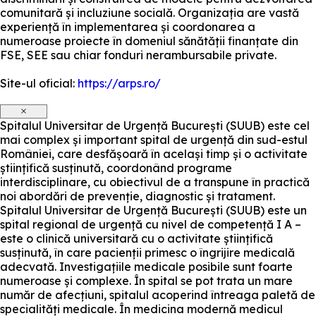
comunitară și incluziune socială. Organizația are vastă
experiență în implementarea și coordonarea a
numeroase proiecte în domeniul sănătății finanțate din
FSE, SEE sau chiar fonduri nerambursabile private.
Site-ul oficial:
https://arps.ro/
×
Spitalul Universitar de Urgență București (SUUB) este cel
mai complex și important spital de urgență din sud-estul
României, care desfășoară în același timp și o activitate
științifică susținută, coordonând programe
interdisciplinare, cu obiectivul de a transpune în practică
noi abordări de prevenție, diagnostic și tratament.
Spitalul Universitar de Urgență București (SUUB) este un
spital regional de urgență cu nivel de competență I A –
este o clinică universitară cu o activitate științifică
susținută, în care pacienții primesc o îngrijire medicală
adecvată. Investigațiile medicale posibile sunt foarte
numeroase și complexe. În spital se pot trata un mare
număr de afecțiuni, spitalul acoperind întreaga paletă de
specialități medicale. În medicina modernă medicul