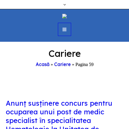
Cariere
Acasă
Cariere
»
»
Pagina 59
Anunț susținere concurs pentru
ocuparea unui post de medic
specialist în specialitatea