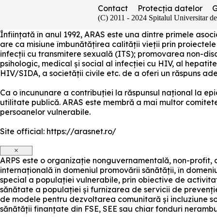
Contact
Protecția datelor
(C) 2011 - 2024 Spitalul Universitar d
Înființată în anul 1992, ARAS este una dintre primele as
are ca misiune îmbunătățirea calității vieții prin proiectele
infecții cu transmitere sexuală (ITS); promovarea non-disc
psihologic, medical și social al infecției cu HIV, al hepatite
HIV/SIDA, a societății civile etc. de a oferi un răspuns a
Ca o încununare a contribuției la răspunsul național la e
utilitate publică. ARAS este membră a mai multor comitete ș
persoanelor vulnerabile.
Site official: https://arasnet.ro/
×
ARPS este o organizație nonguvernamentală, non-profit, c
internațională în domeniul promovării sănătății, în domeniu
special a populației vulnerabile, prin obiective de activit
sănătate a populației și furnizarea de servicii de prevenți
de modele pentru dezvoltarea comunitară și incluziune s
sănătății finanțate din FSE, SEE sau chiar fonduri nerambu