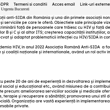
GDPR
Termeni si conditii
Acces email
Link-uri externe
e Urgenta Bucuresti
ociații anti-SIDA din România și una din primele asociați
 și serviciile pe care le oferă. Obiectiele sale principale v
riminării față de persoanele care trăiesc cu HIV și față de
lor B și C și al altor ITS; creșterea capacității instituțiilor
decvat și adaptat problematicii infecției cu HIV/SIDA în c
pidemia HIV, în anul 2022 Asociația Română Anti-SIDA a fos
i coaliții naționale și internationale, având un rol activ 
u peste 20 de ani de experiență în dezvoltarea și impleme
l social și educațional etc., având misiunea de a contribui 
ate precum: ameliorarea serviciilor sociale și medicale ofe
e, terapie și recuperare a sănătății; promovarea unui stil d
ocială. Organizația are vastă experiență în implementare
rsabile private.