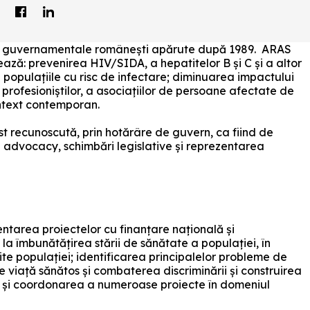
i non guvernamentale românești apărute după 1989. ARAS
izează: prevenirea HIV/SIDA, a hepatitelor B și C și a altor
 populațiile cu risc de infectare; diminuarea impactului
, a profesioniștilor, a asociațiilor de persoane afectate de
ontext contemporan.
t recunoscută, prin hotărâre de guvern, ca fiind de
în advocacy, schimbări legislative și reprezentarea
ntarea proiectelor cu finanțare națională și
la îmbunătățirea stării de sănătate a populației, în
rite populației; identificarea principalelor probleme de
e viață sănătos și combaterea discriminării și construirea
a și coordonarea a numeroase proiecte în domeniul