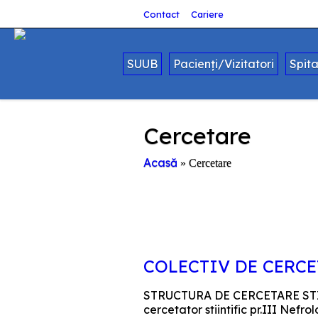
Contact
Cariere
SUUB
Pacienți/Vizitatori
Spit
Cercetare
Acasă
»
Cercetare
COLECTIV DE CERC
STRUCTURA DE CERCETARE STIINT
cercetator stiintific pr.III Ne