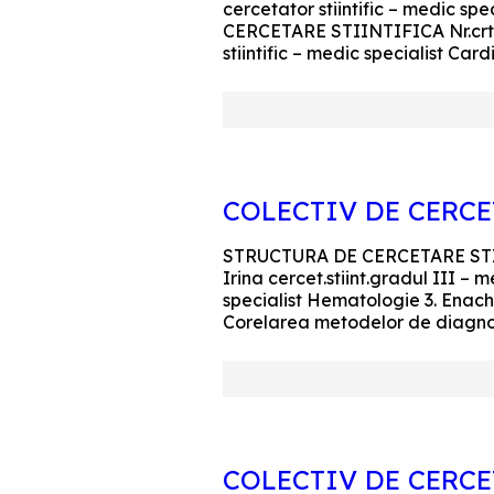
cercetator stiintific – medi
CERCETARE STIINTIFICA Nr.crt. 
stiintific – medic specialist Car
COLECTIV DE CERC
STRUCTURA DE CERCETARE STIINT
Irina cercet.stiint.gradul III 
specialist Hematologie 3. Enach
Corelarea metodelor de diagnostic
COLECTIV DE CERC