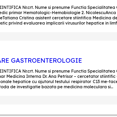
IFICA Nr.crt. Nume si prenume Functia Specialitatea Ob
– medic primar Hematologic-Hemobiologie 2. NicolescuAnca c
eTatiana Cristina asistent cercetare stiintifica Medicina 
 privind evaluarea implicarii virusurilor hepatice in limfop
ARE GASTROENTEROLOGIE
IFICA Nr.crt. Nume si prenume Functia Specialitatea Ob
mar Medicina Interna Dr. Ana Petrisor – cercetator stiintific
onale hepatice cu ajutorul testului respirator C13 me-tace
etoda de investigatie bazata pe medicina moleculara si...