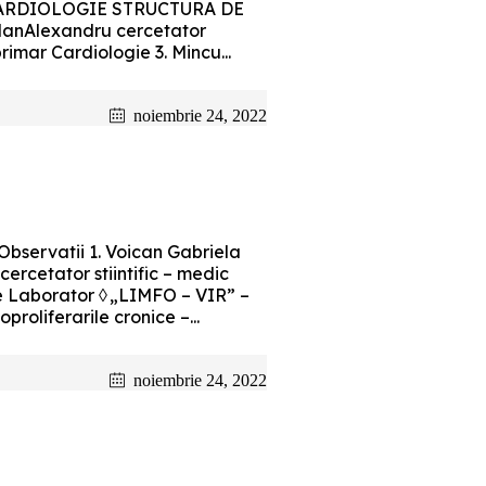
RE CARDIOLOGIE STRUCTURA DE
rlanAlexandru cercetator
primar Cardiologie 3. Mincu...
noiembrie 24, 2022
servatii 1. Voican Gabriela
ercetator stiintific – medic
de Laborator ◊ „LIMFO – VIR” –
roliferarile cronice –...
noiembrie 24, 2022