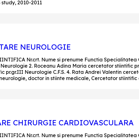
 study, 2010-2011
ETARE NEUROLOGIE
IFICA Nr.crt. Nume si prenume Functia Specialitatea Obs
II Neurologie 2. Roceanu Adina Maria cercetator stiintific p
c pr.gr.III Neurologie C.F.S. 4. Rata Andrei Valentin cerceta
rologie, doctor in stiinte medicale, Cercetator stiintific g
ARE CHIRURGIE CARDIOVASCULARA
IFICA Nr.crt. Nume si prenume Functia Specialitatea Ob