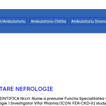
al/Ambulatoriu
Ambulatoriu Chitila
Ambulatoriu Stoma
ETARE NEFROLOGIE
IFICA Nr.crt. Nume si prenume Functia Specialitatea Ob
frologie ◊ Investigator Vifor Pharma/ICON FER-CKD-01 stud