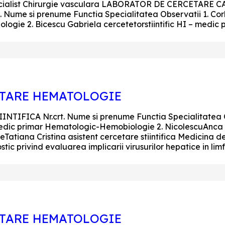
c specialist Chirurgie vasculara LABORATOR DE CERCETA
Nume si prenume Functia Specialitatea Observatii 1. Co
diologie 2. Bicescu Gabriela cercetetorstiintific HI – medic 
ETARE HEMATOLOGIE
IFICA Nr.crt. Nume si prenume Functia Specialitatea Ob
– medic primar Hematologic-Hemobiologie 2. NicolescuAnca c
eTatiana Cristina asistent cercetare stiintifica Medicina 
 privind evaluarea implicarii virusurilor hepatice in limfop
ETARE HEMATOLOGIE