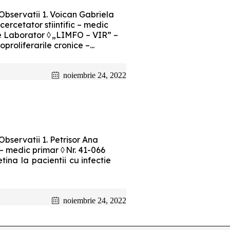
servatii 1. Voican Gabriela
ercetator stiintific – medic
de Laborator ◊ „LIMFO – VIR” –
roliferarile cronice –...
noiembrie 24, 2022
servatii 1. Petrisor Ana
 – medic primar ◊ Nr. 41-066
tina la pacientii cu infectie
noiembrie 24, 2022