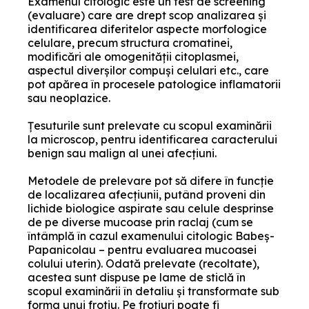
Examenul citologic este un test de screening
(evaluare) care are drept scop analizarea și
identificarea diferitelor aspecte morfologice
celulare, precum structura cromatinei,
modificări ale omogenității citoplasmei,
aspectul diverșilor compuși celulari etc., care
pot apărea în procesele patologice inflamatorii
sau neoplazice.
Țesuturile sunt prelevate cu scopul examinării
la microscop, pentru identificarea caracterului
benign sau malign al unei afecțiuni.
Metodele de prelevare pot să difere în funcție
de localizarea afecțiunii, putând proveni din
lichide biologice aspirate sau celule desprinse
de pe diverse mucoase prin raclaj (cum se
întâmplă în cazul examenului citologic Babeș-
Papanicolau – pentru evaluarea mucoasei
colului uterin). Odată prelevate (recoltate),
acestea sunt dispuse pe lame de sticlă în
scopul examinării în detaliu și transformate sub
forma unui frotiu. Pe frotiuri poate fi