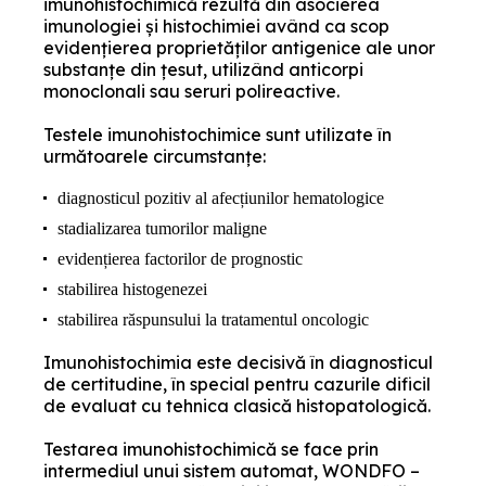
imunohistochimică rezultă din asocierea
imunologiei și histochimiei având ca scop
evidențierea proprietăților antigenice ale unor
substanțe din țesut, utilizând anticorpi
monoclonali sau seruri polireactive.
Testele imunohistochimice sunt utilizate în
următoarele circumstanțe:
diagnosticul pozitiv al afecțiunilor hematologice
stadializarea tumorilor maligne
evidențierea factorilor de prognostic
stabilirea histogenezei
stabilirea răspunsului la tratamentul oncologic
Imunohistochimia este decisivă în diagnosticul
de certitudine, în special pentru cazurile dificil
de evaluat cu tehnica clasică histopatologică.
Testarea imunohistochimică se face prin
intermediul unui sistem automat, WONDFO –