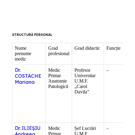
STRUCTURĂ PERSONAL
Nume
Grad
Grad didactic
Funcție
Infor
prenume
profesional
supl
medic
Dr.
Medic
Profesor
–
Doct
COSTACHE
Primar
Universitar
Știin
Anatomie
U.M.F.
Medi
Mariana
Patologică
„Carol
Șef
Davila”
Lab
Clin
Ana
Pat
Dr. ILIEȘIU
Medic
Șef Lucrări
–
Doct
Andreea
Primar
U.M.F.
Știin