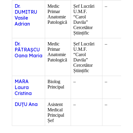
Dr.
Medic
Șef Lucrări
–
Doct
DUMITRU
Primar
U.M.F.
Știin
Anatomie
“Carol
Medi
Vasile
Patologică
Davila”
Adrian
Cercetător
Științific
Dr.
Medic
Șef Lucrări
–
Doct
PĂTRAȘCU
Primar
U.M.F.
Știin
Anatomie
“Carol
Medi
Oana Maria
Patologică
Davila”
Cercetător
Științific
MARA
Biolog
–
–
Doct
Laura
Principal
Știin
Natu
Cristina
DUȚU Ana
Asistent
–
–
–
Medical
Principal
Șef