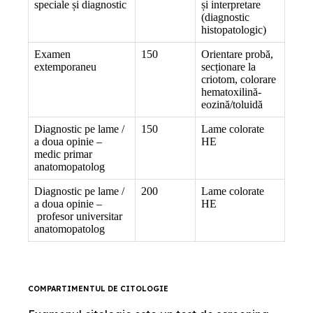
speciale și diagnostic
și interpretare
(diagnostic
histopatologic)
Examen
150
Orientare probă,
extemporaneu
secționare la
criotom, colorare
hematoxilină-
eozină/toluidă
Diagnostic pe lame /
150
Lame colorate
a doua opinie –
HE
medic primar
anatomopatolog
Diagnostic pe lame /
200
Lame colorate
a doua opinie –
HE
profesor universitar
anatomopatolog
COMPARTIMENTUL DE CITOLOGIE