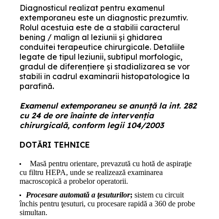
Diagnosticul realizat pentru examenul
extemporaneu este un diagnostic prezumtiv.
Rolul acestuia este de a stabilii caracterul
bening / malign al leziunii și ghidarea
conduitei terapeutice chirurgicale. Detaliile
legate de tipul leziunii, subtipul morfologic,
gradul de diferențiere și stadializarea se vor
stabili în cadrul examinarii histopatologice la
parafină
.
Examenul extemporaneu se anunţă la int. 282
cu 24 de ore înainte de intervenţia
chirurgicală, conform legii 104/2003
DOTĂRI TEHNICE
Masă pentru orientare, prevazută cu hotă de aspiraţie
cu filtru HEPA, unde se realizează examinarea
macroscopică a probelor operatorii.
Procesare automată a ţesuturilor
;
sistem cu circuit
închis pentru ţesuturi, cu procesare rapidă a 360 de probe
simultan.