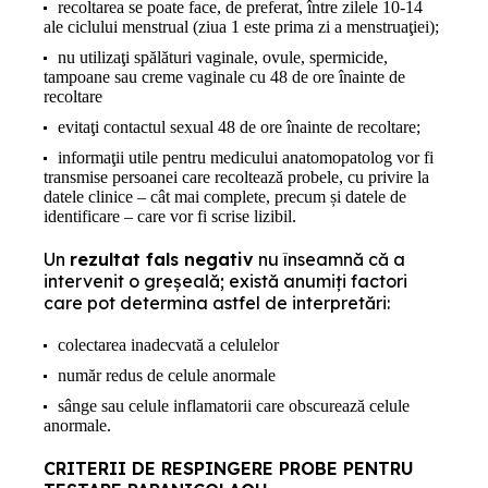
recoltarea se poate face, de preferat, între zilele 10-14
ale ciclului menstrual (ziua 1 este prima zi a menstruaţiei);
nu utilizaţi spălături vaginale, ovule, spermicide,
tampoane sau creme vaginale cu 48 de ore înainte de
recoltare
evitaţi contactul sexual 48 de ore înainte de recoltare;
informaţii utile pentru medicului anatomopatolog vor fi
transmise persoanei care recoltează probele, cu privire la
datele clinice – cât mai complete, precum și datele de
identificare – care vor fi scrise lizibil.
Un
rezultat fals negativ
nu înseamnă că a
intervenit o greşeală; există anumiţi factori
care pot determina astfel de interpretări:
colectarea inadecvată a celulelor
număr redus de celule anormale
sânge sau celule inflamatorii care obscurează celule
anormale.
CRITERII DE RESPINGERE PROBE PENTRU