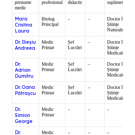
prenume
profesional
didactic
suplimentare
medic
Mara
Biolog
–
–
Doctor în
Cristina
Principal
Științe
Naturale
Laura
Dr. Ilieșiu
Medic
Șef
–
Doctor în
Andreea
Primar
Lucrări
Științe
Medicale
Dr.
Medic
Șef
–
Doctor în
Adrian
Primar
Lucrări
Științe
Medicale
Dumitru
Dr. Oana
Medic
Șef
–
Doctor în
Pătrașcu
Primar
Lucrări
Științe
Medicale
Dr.
Medic
–
–
–
Simion
Primar
George
Dr.
Medic
–
–
–