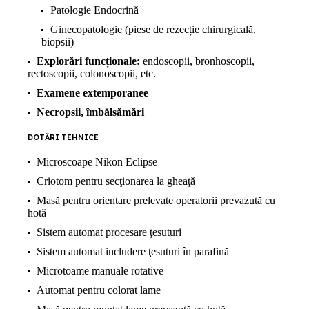
Patologie Endocrină
Ginecopatologie (piese de rezecție chirurgicală,
biopsii)
Explorări funcționale:
endoscopii, bronhoscopii,
rectoscopii, colonoscopii, etc.
Examene extemporanee
Necropsii, îmbălsămări
DOTĂRI TEHNICE
Microscoape Nikon Eclipse
Criotom pentru secţionarea la gheaţă
Masă pentru orientare prelevate operatorii prevazută cu
hotă
Sistem automat procesare ţesuturi
Sistem automat includere ţesuturi în parafină
Microtoame manuale rotative
Automat pentru colorat lame