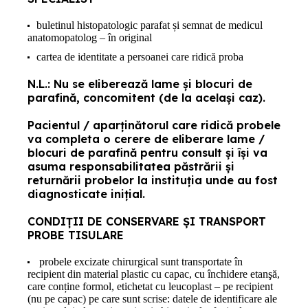
buletinul histopatologic parafat și semnat de medicul
anatomopatolog – în original
cartea de identitate a persoanei care ridică proba
N.L.: Nu se eliberează lame şi blocuri de
parafină, concomitent (de la același caz).
Pacientul / aparţinătorul care ridică probele
va completa o cerere de eliberare lame /
blocuri de parafină pentru consult şi îşi va
asuma responsabilitatea păstrării şi
returnării probelor la instituţia unde au fost
diagnosticate iniţial.
CONDIȚII DE CONSERVARE ȘI TRANSPORT
PROBE TISULARE
probele excizate chirurgical sunt transportate în
recipient din material plastic cu capac, cu închidere etanşă,
care conține formol, etichetat cu leucoplast – pe recipient
(nu pe capac) pe care sunt scrise: datele de identificare ale