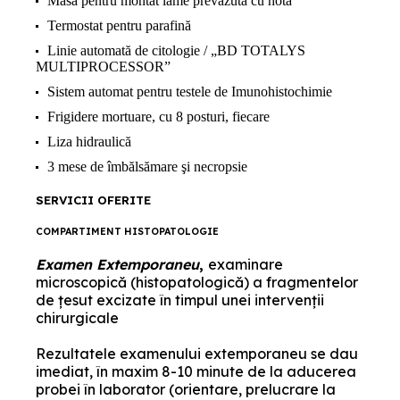
Masă pentru montat lame prevazută cu hotă
Termostat pentru parafină
Linie automată de citologie / „BD TOTALYS
MULTIPROCESSOR”
Sistem automat pentru testele de Imunohistochimie
Frigidere mortuare, cu 8 posturi, fiecare
Liza hidraulică
3 mese de îmbălsămare şi necropsie
SERVICII OFERITE
COMPARTIMENT HISTOPATOLOGIE
Examen Extemporaneu
,
examinare
microscopică (histopatologică) a fragmentelor
de ţesut excizate în timpul unei intervenţii
chirurgicale
Rezultatele examenului extemporaneu se dau
imediat, în maxim 8-10 minute de la aducerea
probei în laborator (orientare, prelucrare la