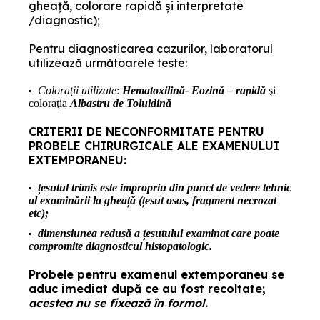
gheaţă, colorare rapidă şi interpretate
/diagnostic);
Pentru diagnosticarea cazurilor, laboratorul
utilizează următoarele teste:
Coloraţii utilizate
:
Hematoxilină- Eozină – rapidă
şi
coloraţia
Albastru de Toluidină
CRITERII DE NECONFORMITATE PENTRU
PROBELE CHIRURGICALE ALE EXAMENULUI
EXTEMPORANEU:
țesutul trimis este impropriu din punct de vedere tehnic
al examinării la gheață (țesut osos, fragment necrozat
etc);
dimensiunea redusă a țesutului examinat care poate
compromite diagnosticul histopatologic.
Probele pentru examenul extemporaneu se
aduc imediat după ce au fost recoltate;
acestea nu se fixează în formol.