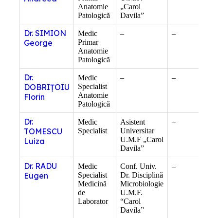
Anatomie
„Carol
Medi
Patologică
Davila”
Dr. SIMION
Medic
–
–
–
George
Primar
Anatomie
Patologică
Dr.
Medic
–
–
–
DOBRIȚOIU
Specialist
Anatomie
Florin
Patologică
Dr.
Medic
Asistent
–
Inte
TOMESCU
Specialist
Universitar
Clin
U.M.F „Carol
Luiza
Davila”
Dr. RADU
Medic
Conf. Univ.
–
Doct
Eugen
Specialist
Dr. Disciplină
Știin
Medicină
Microbiologie
Medi
de
U.M.F.
Inte
Laborator
“Carol
Clin
Davila”