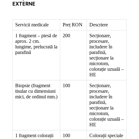
EXTERNE
Servicii medicale
Preț RON
Descriere
1 fragment – piesă de
200
Secționare,
aprox. 2 cm.
procesare,
lungime, prelucrată la
includere în
parafină
parafină,
secționare la
microtom,
colorație uzuală –
HE
Biopsie (fragment
100
Secționare,
tisular cu dimensiuni
procesare,
mici, de ordinul mm.)
includere în
parafină,
secționare la
microtom,
colorație uzuală –
HE
1 fragment colorații
100
Colorații speciale