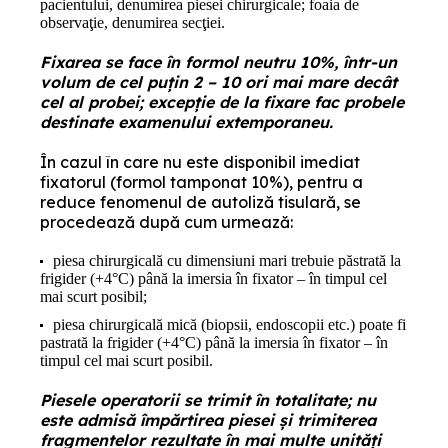
pacientului, denumirea piesei chirurgicale; foaia de
observaţie, denumirea secţiei.
Fixarea se face în formol neutru 10%, într-un
volum de cel puțin 2 – 10 ori mai mare decât
cel al probei; excepţie de la fixare fac probele
destinate examenului extemporaneu.
În cazul în care nu este disponibil imediat
fixatorul (formol tamponat 10%), pentru a
reduce fenomenul de autoliză tisulară, se
procedează după cum urmează:
piesa chirurgicală cu dimensiuni mari trebuie păstrată la
frigider (+4°C) până la imersia în fixator – în timpul cel
mai scurt posibil;
piesa chirurgicală mică (biopsii, endoscopii etc.) poate fi
pastrată la frigider (+4°C) până la imersia în fixator – în
timpul cel mai scurt posibil.
Piesele operatorii se trimit în totalitate; nu
este admisă împărtirea piesei și trimiterea
fragmentelor rezultate în mai multe unități