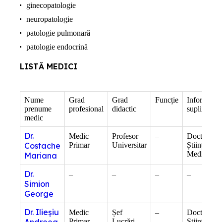
ginecopatologie
neuropatologie
patologie pulmonară
patologie endocrină
LISTĂ MEDICI
Nume
Grad
Grad
Funcție
Informații
prenume
profesional
didactic
suplimenta
medic
Dr.
Medic
Profesor
–
Doctor în
Costache
Primar
Universitar
Științe
Medicale
Mariana
Dr.
–
–
–
–
Simion
George
Dr. Ilieșiu
Medic
Șef
–
Doctor în
Andreea
Primar
Lucrări
Științe