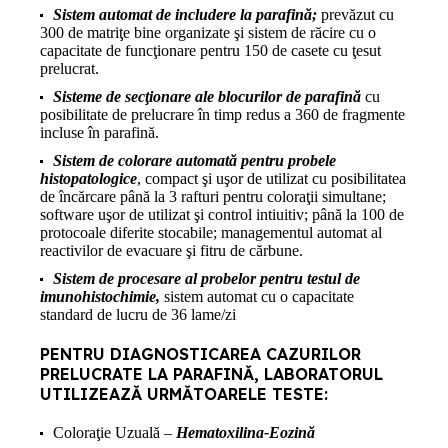
Sistem automat de includere la parafină;
prevăzut cu
300 de matriţe bine organizate şi sistem de răcire cu o
capacitate de funcţionare pentru 150 de casete cu ţesut
prelucrat.
Sisteme de secţionare ale blocurilor de parafină
cu
posibilitate de prelucrare în timp redus a 360 de fragmente
incluse în parafină.
Sistem de colorare automată pentru probele
histopatologice
, compact şi uşor de utilizat cu posibilitatea
de încărcare până la 3 rafturi pentru coloraţii simultane;
software uşor de utilizat şi control intiuitiv; până la 100 de
protocoale diferite stocabile; managementul automat al
reactivilor de evacuare şi fitru de cărbune.
Sistem de procesare al probelor pentru testul de
imunohistochimie,
sistem automat cu o capacitate
standard de lucru de 36 lame/zi
PENTRU DIAGNOSTICAREA CAZURILOR
PRELUCRATE LA PARAFINĂ, LABORATORUL
UTILIZEAZĂ URMĂTOARELE TESTE:
Coloraţie Uzuală –
Hematoxilina-Eozină