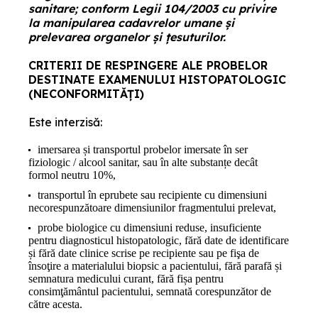
sanitare; conform Legii 104/2003 cu privire
la manipularea cadavrelor umane şi
prelevarea organelor şi ţesuturilor.
CRITERII DE RESPINGERE ALE PROBELOR
DESTINATE EXAMENULUI HISTOPATOLOGIC
(NECONFORMITĂȚI)
Este interzisă:
imersarea și transportul probelor imersate în ser
fiziologic / alcool sanitar, sau în alte substanțe decât
formol neutru 10%,
transportul în eprubete sau recipiente cu dimensiuni
necorespunzătoare dimensiunilor fragmentului prelevat,
probe biologice cu dimensiuni reduse, insuficiente
pentru diagnosticul histopatologic, fără date de identificare
și fără date clinice scrise pe recipiente sau pe fişa de
însoţire a materialului biopsic a pacientului, fără parafă și
semnatura medicului curant, fără fișa pentru
consimţământul pacientului, semnată corespunzător de
către acesta.