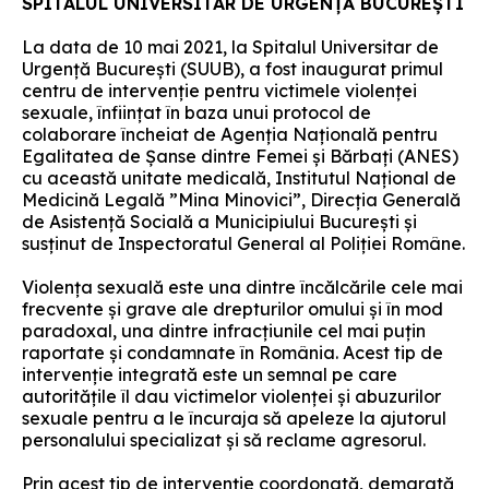
SPITALUL UNIVERSITAR DE URGENȚĂ BUCUREȘTI
La data de 10 mai 2021, la Spitalul Universitar de
Urgență București (SUUB), a fost inaugurat primul
centru de intervenție pentru victimele violenței
sexuale, înființat în baza unui protocol de
colaborare încheiat de Agenția Națională pentru
Egalitatea de Șanse dintre Femei și Bărbați (ANES)
cu această unitate medicală, Institutul Național de
Medicină Legală ”Mina Minovici”, Direcția Generală
de Asistență Socială a Municipiului București și
susținut de Inspectoratul General al Poliției Române.
Violența sexuală este una dintre încălcările cele mai
frecvente și grave ale drepturilor omului și în mod
paradoxal, una dintre infracțiunile cel mai puțin
raportate și condamnate în România. Acest tip de
intervenție integrată este un semnal pe care
autoritățile îl dau victimelor violenței și abuzurilor
sexuale pentru a le încuraja să apeleze la ajutorul
personalului specializat și să reclame agresorul.
Prin acest tip de intervenție coordonată, demarată