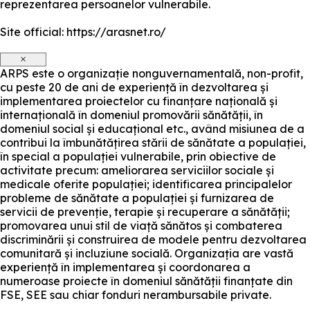
reprezentarea persoanelor vulnerabile.
Site official: https://arasnet.ro/
×
ARPS este o organizație nonguvernamentală, non-profit,
cu peste 20 de ani de experiență în dezvoltarea și
implementarea proiectelor cu finanțare națională și
internațională în domeniul promovării sănătății, în
domeniul social și educațional etc., având misiunea de a
contribui la îmbunătățirea stării de sănătate a populației,
în special a populației vulnerabile, prin obiective de
activitate precum: ameliorarea serviciilor sociale și
medicale oferite populației; identificarea principalelor
probleme de sănătate a populației și furnizarea de
servicii de prevenție, terapie și recuperare a sănătății;
promovarea unui stil de viață sănătos și combaterea
discriminării și construirea de modele pentru dezvoltarea
comunitară și incluziune socială. Organizația are vastă
experiență în implementarea și coordonarea a
numeroase proiecte în domeniul sănătății finanțate din
FSE, SEE sau chiar fonduri nerambursabile private.