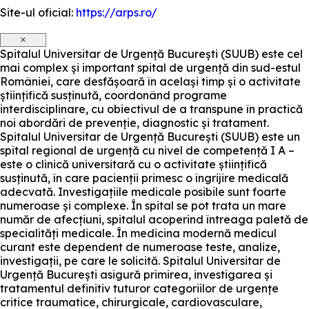
Site-ul oficial:
https://arps.ro/
×
Spitalul Universitar de Urgență București (SUUB) este cel
mai complex și important spital de urgență din sud-estul
României, care desfășoară în același timp și o activitate
științifică susținută, coordonând programe
interdisciplinare, cu obiectivul de a transpune în practică
noi abordări de prevenție, diagnostic și tratament.
Spitalul Universitar de Urgență București (SUUB) este un
spital regional de urgență cu nivel de competență I A –
este o clinică universitară cu o activitate științifică
susținută, în care pacienții primesc o îngrijire medicală
adecvată. Investigațiile medicale posibile sunt foarte
numeroase și complexe. În spital se pot trata un mare
număr de afecțiuni, spitalul acoperind întreaga paletă de
specialități medicale. În medicina modernă medicul
curant este dependent de numeroase teste, analize,
investigații, pe care le solicită. Spitalul Universitar de
Urgență București asigură primirea, investigarea și
tratamentul definitiv tuturor categoriilor de urgențe
critice traumatice, chirurgicale, cardiovasculare,