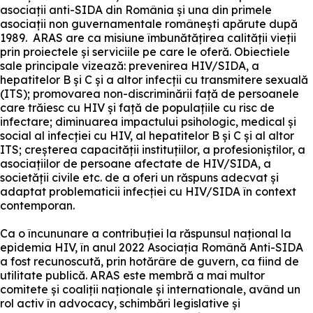
asociații anti-SIDA din România și una din primele
asociații non guvernamentale românești apărute după
1989. ARAS are ca misiune îmbunătățirea calității vieții
prin proiectele și serviciile pe care le oferă. Obiectiele
sale principale vizează: prevenirea HIV/SIDA, a
hepatitelor B și C și a altor infecții cu transmitere sexuală
(ITS); promovarea non-discriminării față de persoanele
care trăiesc cu HIV și față de populațiile cu risc de
infectare; diminuarea impactului psihologic, medical și
social al infecției cu HIV, al hepatitelor B și C și al altor
ITS; creșterea capacității instituțiilor, a profesioniștilor, a
asociațiilor de persoane afectate de HIV/SIDA, a
societății civile etc. de a oferi un răspuns adecvat și
adaptat problematicii infecției cu HIV/SIDA în context
contemporan.
Ca o încununare a contribuției la răspunsul național la
epidemia HIV, în anul 2022 Asociația Română Anti-SIDA
a fost recunoscută, prin hotărâre de guvern, ca fiind de
utilitate publică. ARAS este membră a mai multor
comitete și coaliții naționale și internationale, având un
rol activ în advocacy, schimbări legislative și