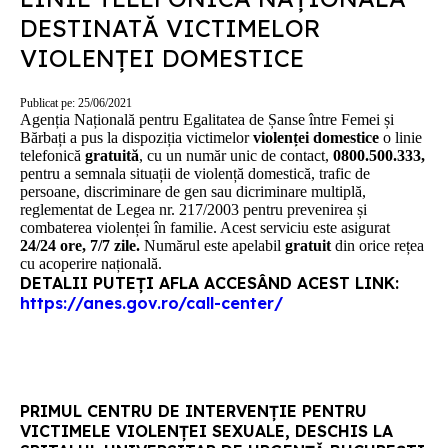
DESTINATĂ VICTIMELOR
VIOLENȚEI DOMESTICE
Publicat pe: 25/06/2021
Agenția Națională pentru Egalitatea de Șanse între Femei și
Bărbați a pus la dispoziția victimelor
violenței domestice
o linie
telefonică
gratuită
, cu un număr unic de contact,
0800.500.333,
pentru a semnala situații de violență domestică, trafic de
persoane, discriminare de gen sau dicriminare multiplă,
reglementat de Legea nr. 217/2003 pentru prevenirea și
combaterea violenței în familie. Acest serviciu este asigurat
24/24 ore, 7/7 zile.
Numărul este apelabil
gratuit
din orice rețea
cu acoperire națională.
DETALII PUTEȚI AFLA ACCESÂND ACEST LINK:
https://anes.gov.ro/call-center/
PRIMUL CENTRU DE INTERVENȚIE PENTRU
VICTIMELE VIOLENȚEI SEXUALE, DESCHIS LA