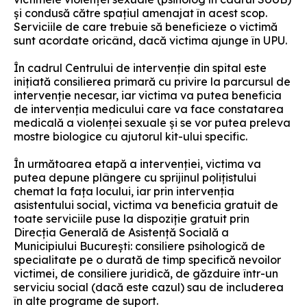
și condusă către spațiul amenajat în acest scop.
Serviciile de care trebuie să beneficieze o victimă
sunt acordate oricând, dacă victima ajunge în UPU.
În cadrul Centrului de intervenție din spital este
inițiată consilierea primară cu privire la parcursul de
intervenție necesar, iar victima va putea beneficia
de intervenția medicului care va face constatarea
medicală a violenței sexuale și se vor putea preleva
mostre biologice cu ajutorul kit-ului specific.
În următoarea etapă a intervenției, victima va
putea depune plângere cu sprijinul polițistului
chemat la fața locului, iar prin intervenția
asistentului social, victima va beneficia gratuit de
toate serviciile puse la dispoziție gratuit prin
Direcția Generală de Asistență Socială a
Municipiului București: consiliere psihologică de
specialitate pe o durată de timp specifică nevoilor
victimei, de consiliere juridică, de găzduire într-un
serviciu social (dacă este cazul) sau de includerea
în alte programe de suport.