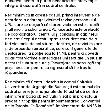
București pentru a putea beneficia de intervenție
integrată acordată în cadrul centrului.
Reamintim că în aceste cazuri, prima intervenție de
acordare a asistenței victimei revine personalului
UPU, care se asigură că starea victimei este stabilă
și ulterior, la solicitarea UPU, aceasta este preluată
de coordonatorul centrului și condusă în cabinetul
dedicat. Scopul acestui spațiu securizat este de a
feri victimele de noi situații de stres, de revictimizare
și de proceduri birocratice, care sunt generate de
deplasarea la poliție sau la INML pentru a dovedi
că au fost victimele unei agresiuni sexuale. În plus, în
acest fel sunt susținute și încurajate să parcurgă toți
pașii necesari pentru ca agresorul să fie tras la
răspundere.
Reamintim că Centrul deschis în cadrul Spitalului
Universitar de Urgență din București este primul din
cadrul unei rețele naționale de 10 astfel de centre
înființate în baza obiectivului vizat prin proiectului
predefinit ”Sprijin pentru implementarea Convenției
de la Istanbul în România”, implementat de ANES în