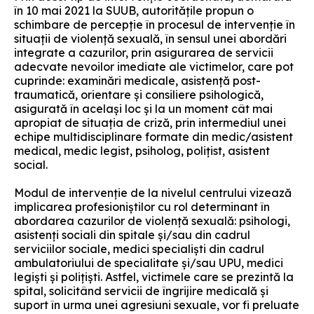
în 10 mai 2021 la SUUB, autoritățile propun o
schimbare de percepție în procesul de intervenție în
situații de violență sexuală, în sensul unei abordări
integrate a cazurilor, prin asigurarea de servicii
adecvate nevoilor imediate ale victimelor, care pot
cuprinde: examinări medicale, asistență post-
traumatică, orientare și consiliere psihologică,
asigurată în același loc și la un moment cât mai
apropiat de situația de criză, prin intermediul unei
echipe multidisciplinare formate din medic/asistent
medical, medic legist, psiholog, polițist, asistent
social.
Modul de intervenție de la nivelul centrului vizează
implicarea profesioniștilor cu rol determinant în
abordarea cazurilor de violență sexuală: psihologi,
asistenți sociali din spitale și/sau din cadrul
serviciilor sociale, medici specialiști din cadrul
ambulatoriului de specialitate și/sau UPU, medici
legiști și polițiști. Astfel, victimele care se prezintă la
spital, solicitând servicii de îngrijire medicală și
suport în urma unei agresiuni sexuale, vor fi preluate