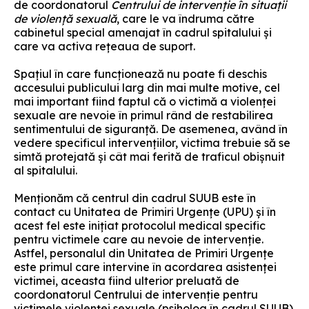
de coordonatorul
Centrului de intervenție în situații
de violență sexuală
, care le va îndruma către
cabinetul special amenajat în cadrul spitalului și
care va activa rețeaua de suport.
Spațiul în care funcționează nu poate fi deschis
accesului publicului larg din mai multe motive, cel
mai important fiind faptul că o victimă a violenței
sexuale are nevoie în primul rând de restabilirea
sentimentului de siguranță. De asemenea, având în
vedere specificul intervențiilor, victima trebuie să se
simtă protejată și cât mai ferită de traficul obișnuit
al spitalului.
Menționăm că centrul din cadrul SUUB este în
contact cu Unitatea de Primiri Urgențe (UPU) și în
acest fel este inițiat protocolul medical specific
pentru victimele care au nevoie de intervenție.
Astfel, personalul din Unitatea de Primiri Urgențe
este primul care intervine în acordarea asistenței
victimei, aceasta fiind ulterior preluată de
coordonatorul Centrului de intervenție pentru
victimele violenței sexuale (psiholog în cadrul SUUB)